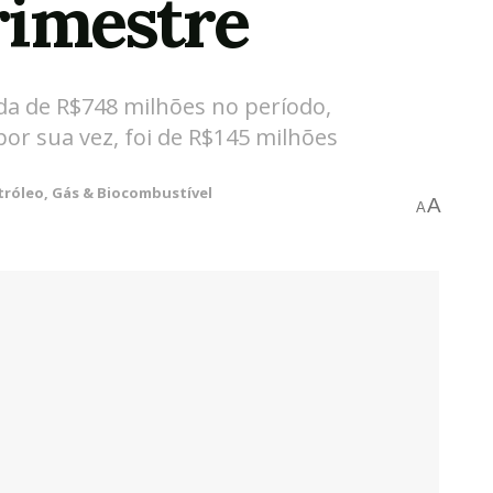
rimestre
da de R$748 milhões no período,
por sua vez, foi de R$145 milhões
tróleo, Gás & Biocombustível
A
A