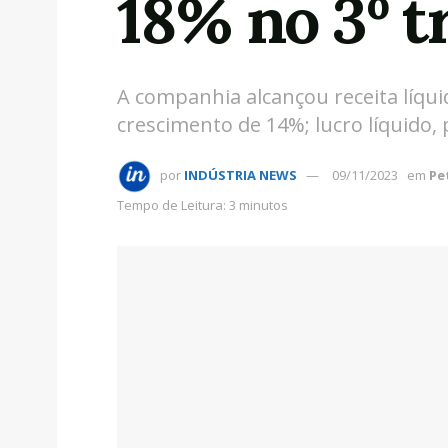
18% no 3º t
A companhia alcançou receita líqui
crescimento de 14%; lucro líquido, 
por
INDÚSTRIA NEWS
09/11/2023
em
Pe
Tempo de Leitura: 3 minutos