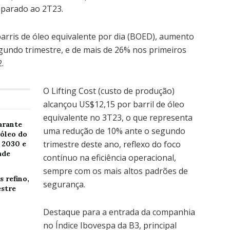
parado ao 2T23.
barris de óleo equivalente por dia (BOED), aumento
undo trimestre, e de mais de 26% nos primeiros
.
O Lifting Cost (custo de produção)
alcançou US$12,15 por barril de óleo
equivalente no 3T23, o que representa
arante
uma redução de 10% ante o segundo
óleo do
trimestre deste ano, reflexo do foco
 2030 e
ade
contínuo na eficiência operacional,
sempre com os mais altos padrões de
 refino,
segurança.
estre
Destaque para a entrada da companhia
no Índice Ibovespa da B3, principal