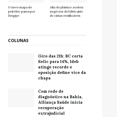
O novo mapa do
Alta do plástico acelera
petróleo passa por
negócios de fabricante
Sergipe
de cintas reutilizáveis
COLUNAS
Giro das 21h: BC corta
Selic para 14%, Ideb
atinge recorde e
oposição define vice da
chapa
Com rede de
diagnóstico na Bahia,
Alliança Saúde inicia
recuperação
extrajudicial