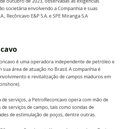
e outubro de 2023, observadas as exigências
ção societária envolvendo a Companhia e suas
A., Recôncavo E&P S.A. e SPE Miranga S.A
ncavo
concavo é uma operadora independente de petróleo e
m sua área de atuação no Brasil. A companhia é
envolvimento e revitalização de campos maduros em
(onshore).
a de serviços, a PetroReconcavo opera com mão de
as de serviços de campo, tais como sondas de
des de estimulação de poços, dentre outras.