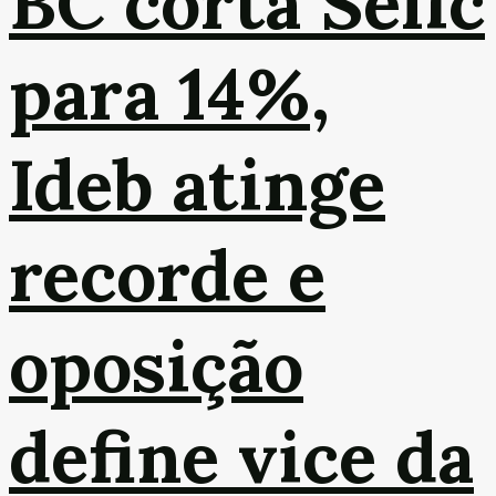
BC corta Selic
para 14%,
Ideb atinge
recorde e
oposição
define vice da