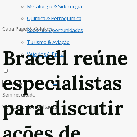
Metalurgia & Siderurgia
Química & Petroquímica
Capa
Papel & Celulose
Radar de Oportunidades
Turismo & Aviação
Bracell reúne
Veículos & Pneus
especialistas
Sem resultado
para discutir
Ver todos os resultados
ações de