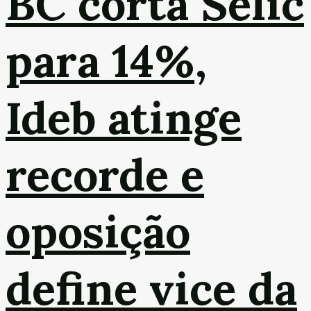
BC corta Selic
para 14%,
Ideb atinge
recorde e
oposição
define vice da