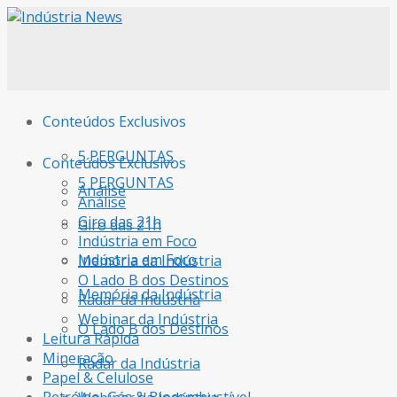
Conteúdos Exclusivos
5 PERGUNTAS
Conteúdos Exclusivos
5 PERGUNTAS
Análise
Análise
Giro das 21h
Giro das 21h
Indústria em Foco
Indústria em Foco
Memória da Indústria
O Lado B dos Destinos
Memória da Indústria
Radar da Indústria
Webinar da Indústria
O Lado B dos Destinos
Leitura Rápida
Mineração
Radar da Indústria
Papel & Celulose