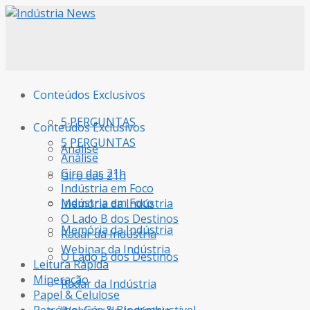
Conteúdos Exclusivos
5 PERGUNTAS
Conteúdos Exclusivos
5 PERGUNTAS
Análise
Análise
Giro das 21h
Giro das 21h
Indústria em Foco
Indústria em Foco
Memória da Indústria
O Lado B dos Destinos
Memória da Indústria
Radar da Indústria
Webinar da Indústria
O Lado B dos Destinos
Leitura Rápida
Mineração
Radar da Indústria
Papel & Celulose