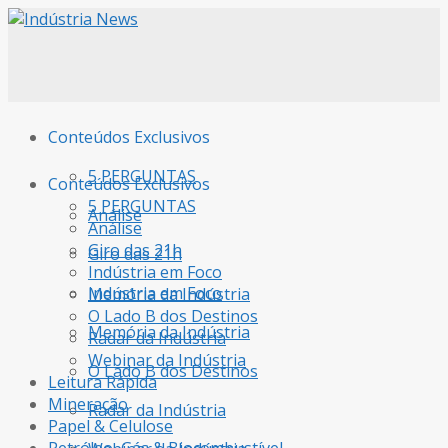
Conteúdos Exclusivos
5 PERGUNTAS
Conteúdos Exclusivos
5 PERGUNTAS
Análise
Análise
Giro das 21h
Giro das 21h
Indústria em Foco
Indústria em Foco
Memória da Indústria
O Lado B dos Destinos
Memória da Indústria
Radar da Indústria
Webinar da Indústria
O Lado B dos Destinos
Leitura Rápida
Mineração
Radar da Indústria
Papel & Celulose