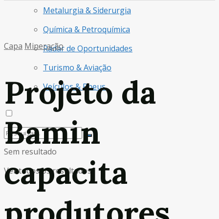
Metalurgia & Siderurgia
Química & Petroquímica
Capa
Mineração
Radar de Oportunidades
Turismo & Aviação
Projeto da
Veículos & Pneus
Bamin
Sem resultado
capacita
Ver todos os resultados
produtores