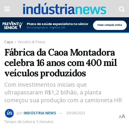
Capa
Veículos & Pneus
Fábrica da Caoa Montadora
celebra 16 anos com 400 mil
veículos produzidos
Com investimentos iniciais que
ultrapassaram R$1,2 bilhão, a planta
começou sua produção com a camioneta HR
por
INDÚSTRIA NEWS
30/04/2023
A
A
Tempo de Leitura: 5 minutos