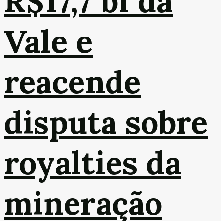
R$17,7 bi da
Vale e
reacende
disputa sobre
royalties da
mineração