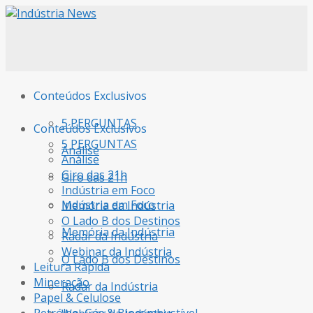
Conteúdos Exclusivos
5 PERGUNTAS
Conteúdos Exclusivos
5 PERGUNTAS
Análise
Análise
Giro das 21h
Giro das 21h
Indústria em Foco
Indústria em Foco
Memória da Indústria
O Lado B dos Destinos
Memória da Indústria
Radar da Indústria
Webinar da Indústria
O Lado B dos Destinos
Leitura Rápida
Mineração
Radar da Indústria
Papel & Celulose