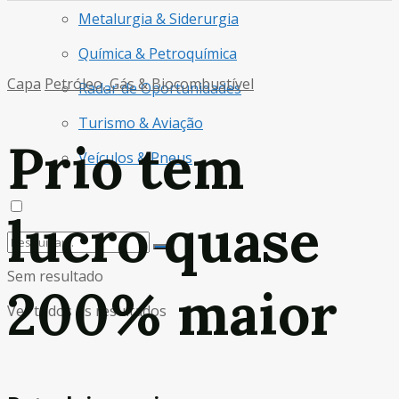
Metalurgia & Siderurgia
Química & Petroquímica
Capa
Petróleo, Gás & Biocombustível
Radar de Oportunidades
Turismo & Aviação
Prio tem
Veículos & Pneus
lucro quase
Sem resultado
200% maior
Ver todos os resultados