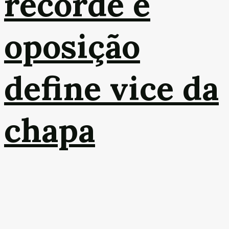
recorde e
oposição
define vice da
chapa