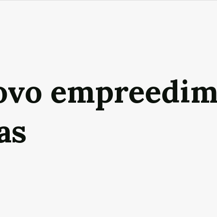
novo empreedi
as