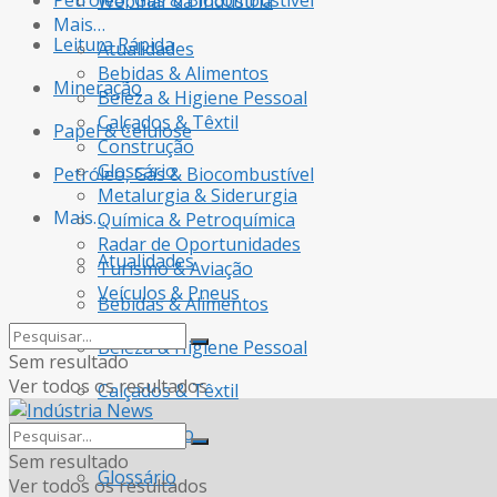
Petróleo, Gás & Biocombustível
Webinar da Indústria
Mais…
Leitura Rápida
Atualidades
Bebidas & Alimentos
Mineração
Beleza & Higiene Pessoal
Calçados & Têxtil
Papel & Celulose
Construção
Glossário
Petróleo, Gás & Biocombustível
Metalurgia & Siderurgia
Mais…
Química & Petroquímica
Radar de Oportunidades
Atualidades
Turismo & Aviação
Veículos & Pneus
Bebidas & Alimentos
Beleza & Higiene Pessoal
Sem resultado
Ver todos os resultados
Calçados & Têxtil
Construção
Sem resultado
Glossário
Ver todos os resultados