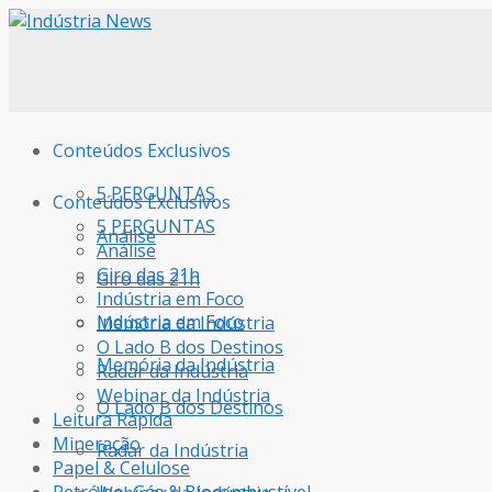
Conteúdos Exclusivos
5 PERGUNTAS
Conteúdos Exclusivos
5 PERGUNTAS
Análise
Análise
Giro das 21h
Giro das 21h
Indústria em Foco
Indústria em Foco
Memória da Indústria
O Lado B dos Destinos
Memória da Indústria
Radar da Indústria
Webinar da Indústria
O Lado B dos Destinos
Leitura Rápida
Mineração
Radar da Indústria
Papel & Celulose