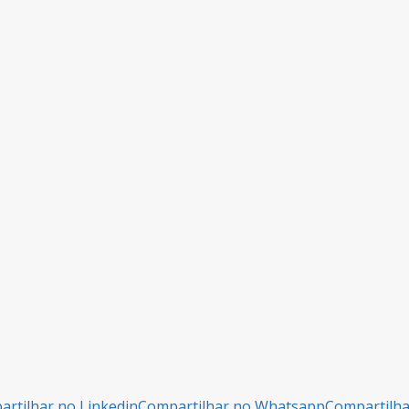
rtilhar no Linkedin
Compartilhar no Whatsapp
Compartilh