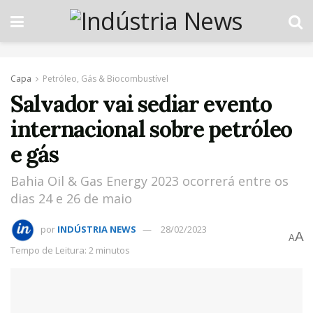
Capa
Petróleo, Gás & Biocombustível
Salvador vai sediar evento
internacional sobre petróleo
e gás
Bahia Oil & Gas Energy 2023 ocorrerá entre os
dias 24 e 26 de maio
por
INDÚSTRIA NEWS
28/02/2023
A
A
Tempo de Leitura: 2 minutos