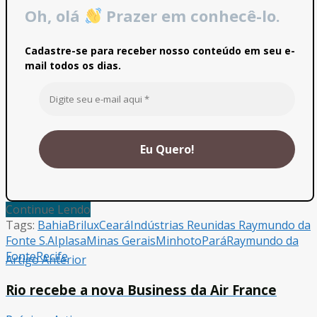
Oh, olá
Prazer em conhecê-lo.
Cadastre-se para receber nosso conteúdo em seu e-
mail todos os dias.
Continue Lendo
Tags:
Bahia
Brilux
Ceará
Indústrias Reunidas Raymundo da
Fonte S.A
Iplasa
Minas Gerais
Minhoto
Pará
Raymundo da
Fonte
Recife
Artigo Anterior
Rio recebe a nova Business da Air France