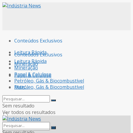
Conteúdos Exclusivos
Leitura Rápida
Conteúdos Exclusivos
Leitura Rápida
Mineração
Mineração
Papel & Celulose
Papel & Celulose
Petróleo, Gás & Biocombustível
Petróleo, Gás & Biocombustível
Mais…
Mais…
Sem resultado
Ver todos os resultados
Sem resultado