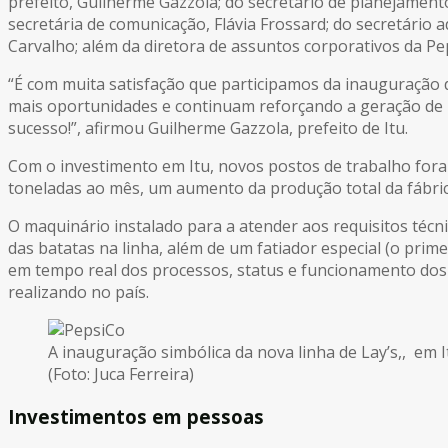
prefeito, Guilherme Gazzola; do secretário de planejament
secretária de comunicação, Flávia Frossard; do secretário 
Carvalho; além da diretora de assuntos corporativos da Pep
“É com muita satisfação que participamos da inauguração 
mais oportunidades e continuam reforçando a geração de re
sucesso!”, afirmou Guilherme Gazzola, prefeito de Itu.
Com o investimento em Itu, novos postos de trabalho for
toneladas ao mês, um aumento da produção total da fábric
O maquinário instalado para a atender aos requisitos técn
das batatas na linha, além de um fatiador especial (o pri
em tempo real dos processos, status e funcionamento dos
realizando no país.
A inauguração simbólica da nova linha de Lay’s,, em I
(Foto: Juca Ferreira)
Investimentos em pessoas