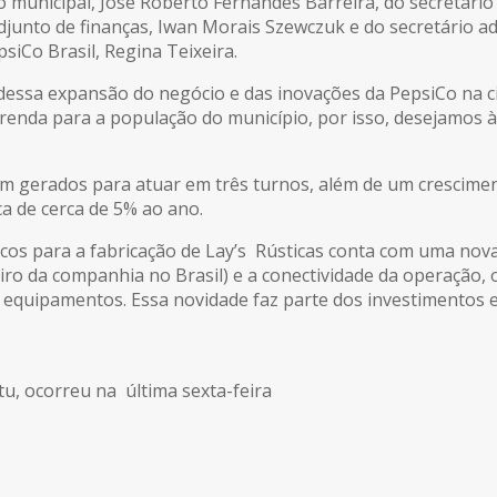
o municipal, José Roberto Fernandes Barreira, do secretári
adjunto de finanças, Iwan Morais Szewczuk e do secretário a
siCo Brasil, Regina Teixeira.
dessa expansão do negócio e das inovações da PepsiCo na ci
nda para a população do município, por isso, desejamos à P
am gerados para atuar em três turnos, além de um crescime
a de cerca de 5% ao ano.
icos para a fabricação de Lay’s Rústicas conta com uma nova
meiro da companhia no Brasil) e a conectividade da operaçã
 equipamentos. Essa novidade faz parte dos investimentos 
tu, ocorreu na última sexta-feira