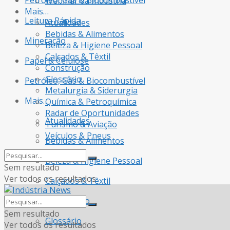
Petróleo, Gás & Biocombustível
Webinar da Indústria
Mais…
Leitura Rápida
Atualidades
Bebidas & Alimentos
Mineração
Beleza & Higiene Pessoal
Calçados & Têxtil
Papel & Celulose
Construção
Glossário
Petróleo, Gás & Biocombustível
Metalurgia & Siderurgia
Mais…
Química & Petroquímica
Radar de Oportunidades
Atualidades
Turismo & Aviação
Veículos & Pneus
Bebidas & Alimentos
Beleza & Higiene Pessoal
Sem resultado
Ver todos os resultados
Calçados & Têxtil
Construção
Sem resultado
Glossário
Ver todos os resultados