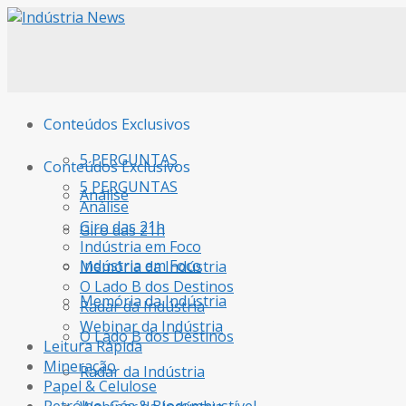
Conteúdos Exclusivos
5 PERGUNTAS
Conteúdos Exclusivos
5 PERGUNTAS
Análise
Análise
Giro das 21h
Giro das 21h
Indústria em Foco
Indústria em Foco
Memória da Indústria
O Lado B dos Destinos
Memória da Indústria
Radar da Indústria
Webinar da Indústria
O Lado B dos Destinos
Leitura Rápida
Mineração
Radar da Indústria
Papel & Celulose