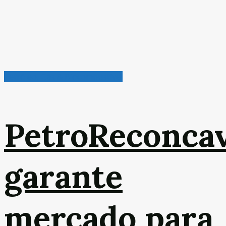
Petróleo, Gás & Biocombustível
PetroReconca
garante
mercado para