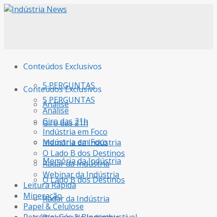
Conteúdos Exclusivos
5 PERGUNTAS
Conteúdos Exclusivos
5 PERGUNTAS
Análise
Análise
Giro das 21h
Giro das 21h
Indústria em Foco
Indústria em Foco
Memória da Indústria
O Lado B dos Destinos
Memória da Indústria
Radar da Indústria
Webinar da Indústria
O Lado B dos Destinos
Leitura Rápida
Mineração
Radar da Indústria
Papel & Celulose