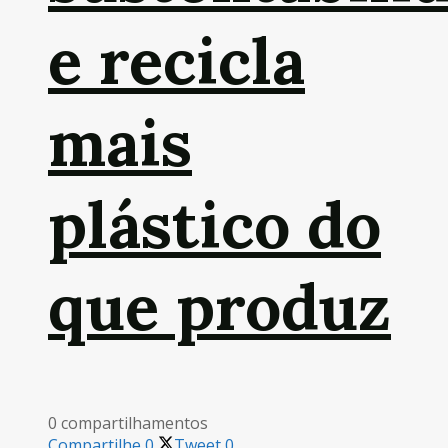
e recicla
mais
plástico do
que produz
0 compartilhamentos
Compartilhe
0
Tweet
0