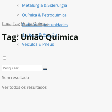
Metalurgia & Siderurgia
Química & Petroquímica
Capa
Tag
União Química
Radar de Oportunidades
Tag:
União Química
Turismo & Aviação
Veículos & Pneus
Sem resultado
Ver todos os resultados