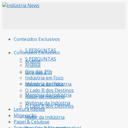
Conteúdos Exclusivos
5 PERGUNTAS
Conteúdos Exclusivos
5 PERGUNTAS
Análise
Análise
Giro das 21h
Giro das 21h
Indústria em Foco
Indústria em Foco
Memória da Indústria
O Lado B dos Destinos
Memória da Indústria
Radar da Indústria
Webinar da Indústria
O Lado B dos Destinos
Leitura Rápida
Mineração
Radar da Indústria
Papel & Celulose