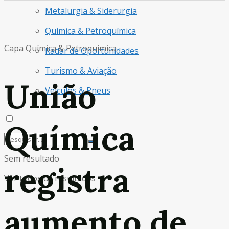
Metalurgia & Siderurgia
Química & Petroquímica
Capa
Química & Petroquímica
Radar de Oportunidades
Turismo & Aviação
União
Veículos & Pneus
Química
Sem resultado
registra
Ver todos os resultados
aumento de