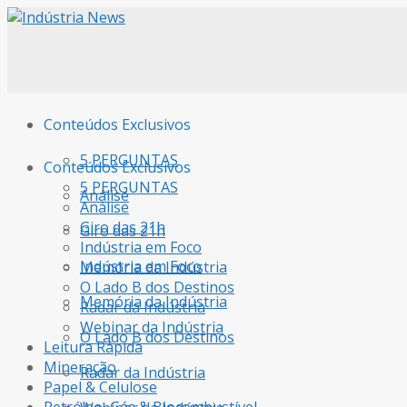
Conteúdos Exclusivos
5 PERGUNTAS
Conteúdos Exclusivos
5 PERGUNTAS
Análise
Análise
Giro das 21h
Giro das 21h
Indústria em Foco
Indústria em Foco
Memória da Indústria
O Lado B dos Destinos
Memória da Indústria
Radar da Indústria
Webinar da Indústria
O Lado B dos Destinos
Leitura Rápida
Mineração
Radar da Indústria
Papel & Celulose