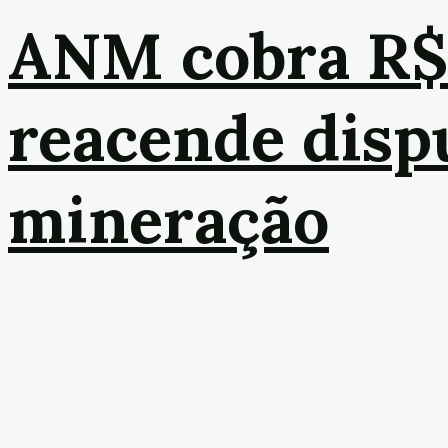
ANM cobra R$17
reacende dispu
mineração