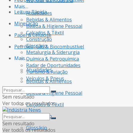
Petróleo, Gás & Biocombustível
Webinar da Indústria
Mais…
Leitura Rápida
Atualidades
Bebidas & Alimentos
Mineração
Beleza & Higiene Pessoal
Calçados & Têxtil
Papel & Celulose
Construção
Glossário
Petróleo, Gás & Biocombustível
Metalurgia & Siderurgia
Mais…
Química & Petroquímica
Radar de Oportunidades
Atualidades
Turismo & Aviação
Veículos & Pneus
Bebidas & Alimentos
Beleza & Higiene Pessoal
Sem resultado
Ver todos os resultados
Calçados & Têxtil
Construção
Sem resultado
Glossário
Ver todos os resultados