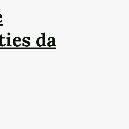
e
ties da