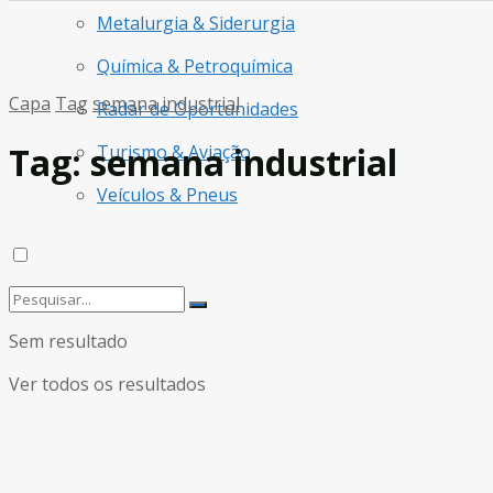
Metalurgia & Siderurgia
Química & Petroquímica
Capa
Tag
semana industrial
Radar de Oportunidades
Tag:
semana industrial
Turismo & Aviação
Veículos & Pneus
Sem resultado
Ver todos os resultados