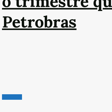
o trimestre q
Petrobras
Mineração