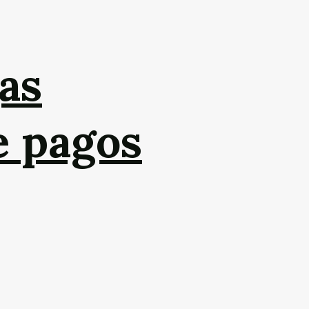
as
e pagos