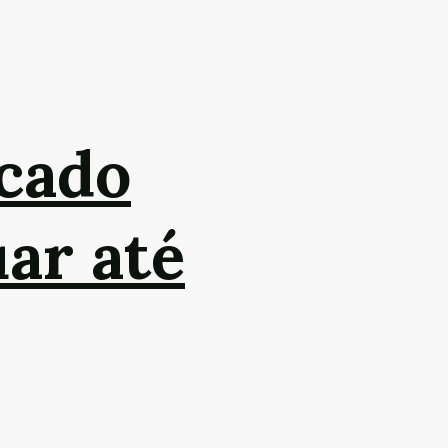
cado
uar até