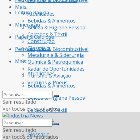
Petróleo, Gás & Biocombustível
Webinar da Indústria
Mais…
Leitura Rápida
Atualidades
Bebidas & Alimentos
Mineração
Beleza & Higiene Pessoal
Calçados & Têxtil
Papel & Celulose
Construção
Glossário
Petróleo, Gás & Biocombustível
Metalurgia & Siderurgia
Mais…
Química & Petroquímica
Radar de Oportunidades
Atualidades
Turismo & Aviação
Veículos & Pneus
Bebidas & Alimentos
Beleza & Higiene Pessoal
Sem resultado
Ver todos os resultados
Calçados & Têxtil
Construção
Sem resultado
Glossário
Ver todos os resultados