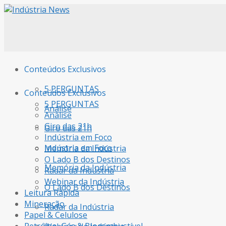
Conteúdos Exclusivos
5 PERGUNTAS
Conteúdos Exclusivos
5 PERGUNTAS
Análise
Análise
Giro das 21h
Giro das 21h
Indústria em Foco
Indústria em Foco
Memória da Indústria
O Lado B dos Destinos
Memória da Indústria
Radar da Indústria
Webinar da Indústria
O Lado B dos Destinos
Leitura Rápida
Mineração
Radar da Indústria
Papel & Celulose