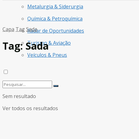
Metalurgia & Siderurgia
Química & Petroquímica
Capa
Tag
Sada
Radar de Oportunidades
Tag:
Sada
Turismo & Aviação
Veículos & Pneus
Sem resultado
Ver todos os resultados