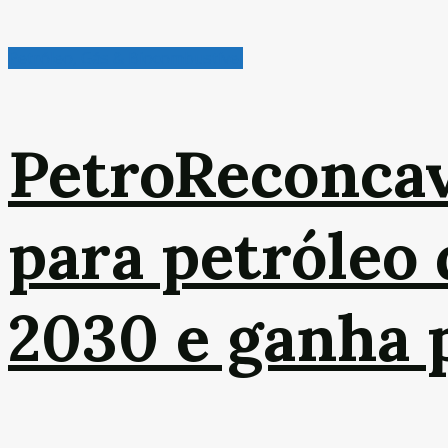
Petróleo, Gás & Biocombustível
PetroReconca
para petróleo 
2030 e ganha p