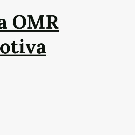
da OMR
otiva