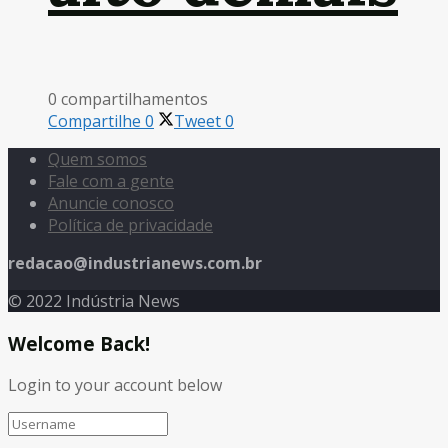
0 compartilhamentos
Compartilhe
0
Tweet
0
Quem somos
Fale com a gente
Anuncie conosco
Política de privacidade
redacao@industrianews.com.br
© 2022 Indústria News
Welcome Back!
Login to your account below