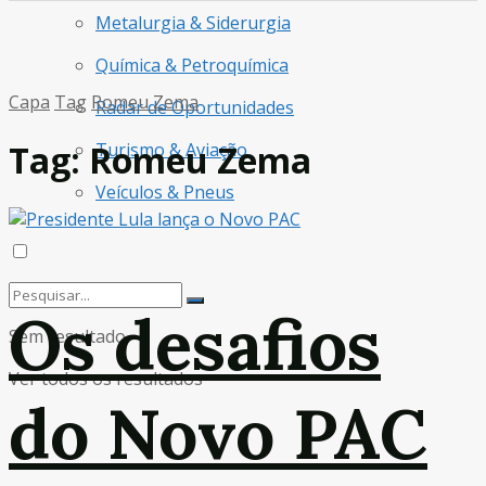
Metalurgia & Siderurgia
Química & Petroquímica
Capa
Tag
Romeu Zema
Radar de Oportunidades
Tag:
Romeu Zema
Turismo & Aviação
Veículos & Pneus
Os desafios
Sem resultado
Ver todos os resultados
do Novo PAC