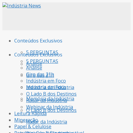
Conteúdos Exclusivos
5 PERGUNTAS
Conteúdos Exclusivos
5 PERGUNTAS
Análise
Análise
Giro das 21h
Giro das 21h
Indústria em Foco
Indústria em Foco
Memória da Indústria
O Lado B dos Destinos
Memória da Indústria
Radar da Indústria
Webinar da Indústria
O Lado B dos Destinos
Leitura Rápida
Mineração
Radar da Indústria
Papel & Celulose