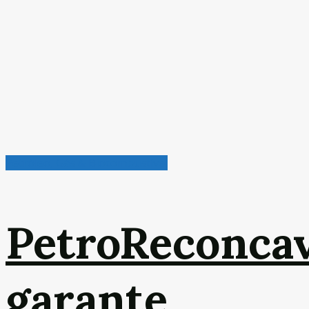
Petróleo, Gás & Biocombustível
PetroReconca
garante