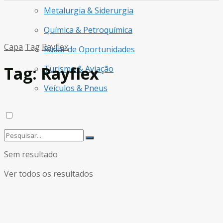
Metalurgia & Siderurgia
Química & Petroquímica
Capa
Tag
Rayflex
Radar de Oportunidades
Tag:
Rayflex
Turismo & Aviação
Veículos & Pneus
Sem resultado
Ver todos os resultados