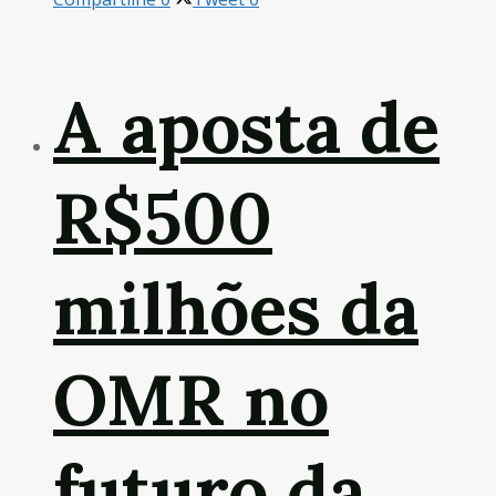
A aposta de
R$500
milhões da
OMR no
futuro da