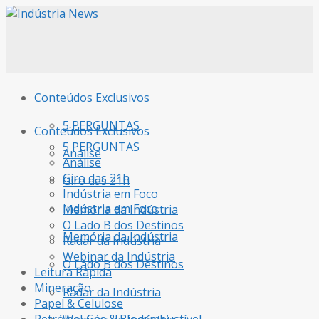
Conteúdos Exclusivos
5 PERGUNTAS
Conteúdos Exclusivos
5 PERGUNTAS
Análise
Análise
Giro das 21h
Giro das 21h
Indústria em Foco
Indústria em Foco
Memória da Indústria
O Lado B dos Destinos
Memória da Indústria
Radar da Indústria
Webinar da Indústria
O Lado B dos Destinos
Leitura Rápida
Mineração
Radar da Indústria
Papel & Celulose