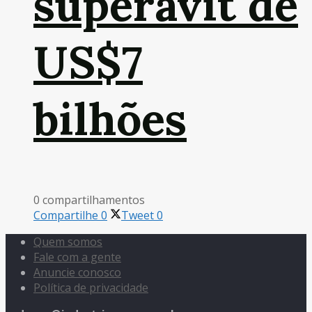
superávit de
US$7
bilhões
0 compartilhamentos
Compartilhe
0
Tweet
0
Quem somos
Fale com a gente
Anuncie conosco
Política de privacidade