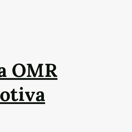
da OMR
otiva