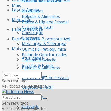
Petróleo, Gás & Biocombustível
Webinar da Indústria
Mais…
Leitura Rápida
Atualidades
Bebidas & Alimentos
Mineração
Beleza & Higiene Pessoal
Calçados & Têxtil
Papel & Celulose
Construção
Glossário
Petróleo, Gás & Biocombustível
Metalurgia & Siderurgia
Mais…
Química & Petroquímica
Radar de Oportunidades
Atualidades
Turismo & Aviação
Veículos & Pneus
Bebidas & Alimentos
Beleza & Higiene Pessoal
Sem resultado
Ver todos os resultados
Calçados & Têxtil
Construção
Sem resultado
Glossário
Ver todos os resultados