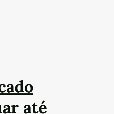
cado
uar até