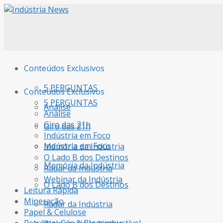
Conteúdos Exclusivos
5 PERGUNTAS
Conteúdos Exclusivos
5 PERGUNTAS
Análise
Análise
Giro das 21h
Giro das 21h
Indústria em Foco
Indústria em Foco
Memória da Indústria
O Lado B dos Destinos
Memória da Indústria
Radar da Indústria
Webinar da Indústria
O Lado B dos Destinos
Leitura Rápida
Mineração
Radar da Indústria
Papel & Celulose