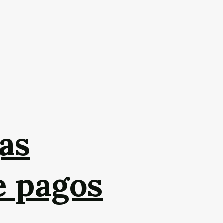
as
e pagos