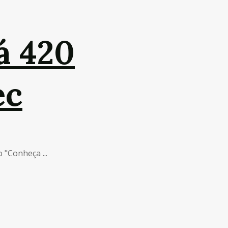
á 420
ec
 "Conheça ...