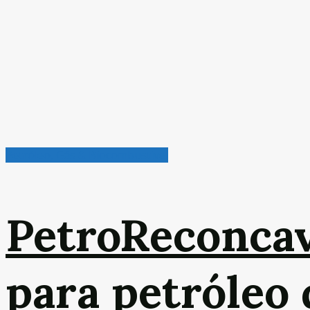
Petróleo, Gás & Biocombustível
PetroReconca
para petróleo 