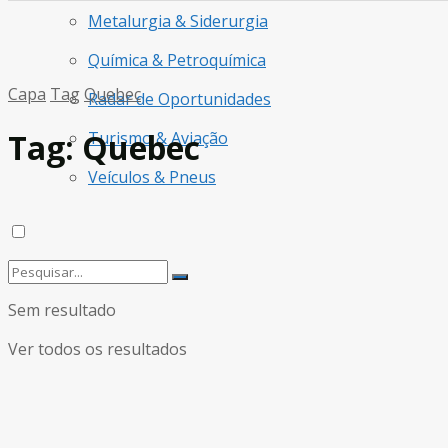
Metalurgia & Siderurgia
Química & Petroquímica
Capa
Tag
Quebec
Radar de Oportunidades
Tag:
Quebec
Turismo & Aviação
Veículos & Pneus
Sem resultado
Ver todos os resultados