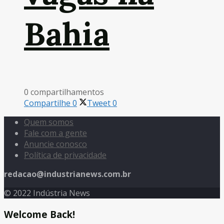
Bahia
0 compartilhamentos
Compartilhe
0
Tweet
0
Quem somos
Fale com a gente
Anuncie conosco
Política de privacidade
redacao@industrianews.com.br
© 2022 Indústria News
Welcome Back!