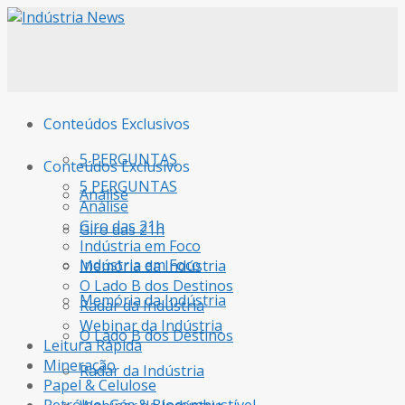
Conteúdos Exclusivos
5 PERGUNTAS
Conteúdos Exclusivos
5 PERGUNTAS
Análise
Análise
Giro das 21h
Giro das 21h
Indústria em Foco
Indústria em Foco
Memória da Indústria
O Lado B dos Destinos
Memória da Indústria
Radar da Indústria
Webinar da Indústria
O Lado B dos Destinos
Leitura Rápida
Mineração
Radar da Indústria
Papel & Celulose