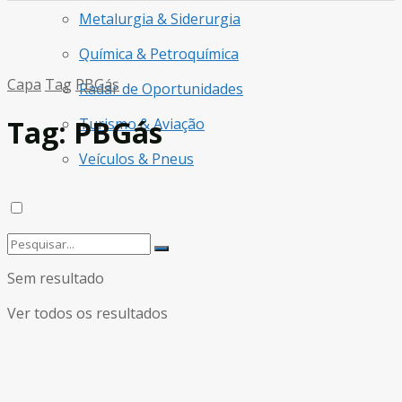
Metalurgia & Siderurgia
Química & Petroquímica
Capa
Tag
PBGás
Radar de Oportunidades
Tag:
PBGás
Turismo & Aviação
Veículos & Pneus
Sem resultado
Ver todos os resultados