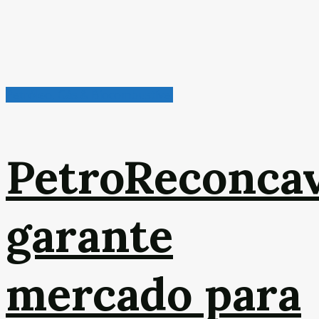
Petróleo, Gás & Biocombustível
PetroReconca
garante
mercado para