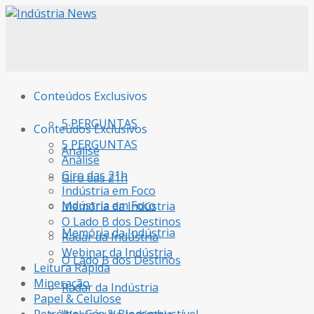
Conteúdos Exclusivos
5 PERGUNTAS
Conteúdos Exclusivos
5 PERGUNTAS
Análise
Análise
Giro das 21h
Giro das 21h
Indústria em Foco
Indústria em Foco
Memória da Indústria
O Lado B dos Destinos
Memória da Indústria
Radar da Indústria
Webinar da Indústria
O Lado B dos Destinos
Leitura Rápida
Mineração
Radar da Indústria
Papel & Celulose