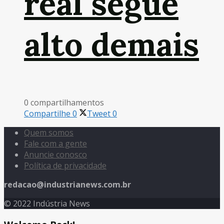
real segue
alto demais
0 compartilhamentos
Compartilhe
0
Tweet
0
Quem somos
Fale com a gente
Anuncie conosco
Política de privacidade
redacao@industrianews.com.br
© 2022 Indústria News