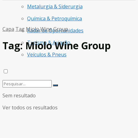
Metalurgia & Siderurgia
Química & Petroquímica
Capa
Tag
Miolo Wine Group
Radar de Oportunidades
Tag:
Miolo Wine Group
Turismo & Aviação
Veículos & Pneus
Sem resultado
Ver todos os resultados