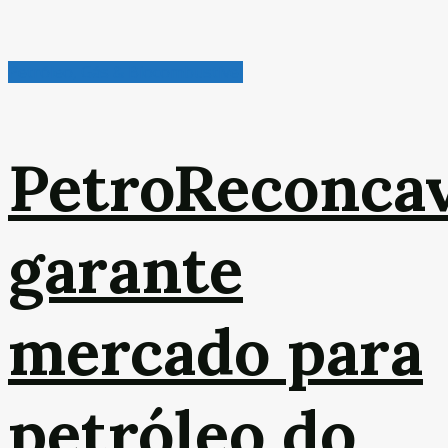
Petróleo, Gás & Biocombustível
PetroReconca
garante
mercado para
petróleo do