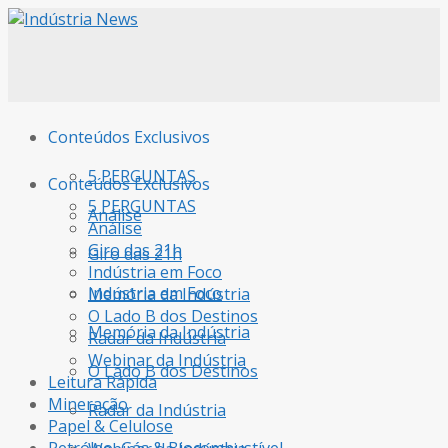
Conteúdos Exclusivos
5 PERGUNTAS
Conteúdos Exclusivos
5 PERGUNTAS
Análise
Análise
Giro das 21h
Giro das 21h
Indústria em Foco
Indústria em Foco
Memória da Indústria
O Lado B dos Destinos
Memória da Indústria
Radar da Indústria
Webinar da Indústria
O Lado B dos Destinos
Leitura Rápida
Mineração
Radar da Indústria
Papel & Celulose