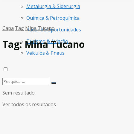
Metalurgia & Siderurgia
Química & Petroquímica
Capa
Tag
Mina Tucano
Radar de Oportunidades
Tag:
Mina Tucano
Turismo & Aviação
Veículos & Pneus
Sem resultado
Ver todos os resultados