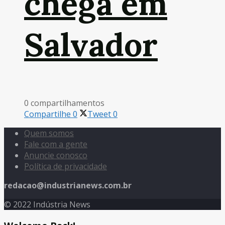
chega em
Salvador
0 compartilhamentos
Compartilhe
0
Tweet
0
Quem somos
Fale com a gente
Anuncie conosco
Política de privacidade
redacao@industrianews.com.br
© 2022 Indústria News