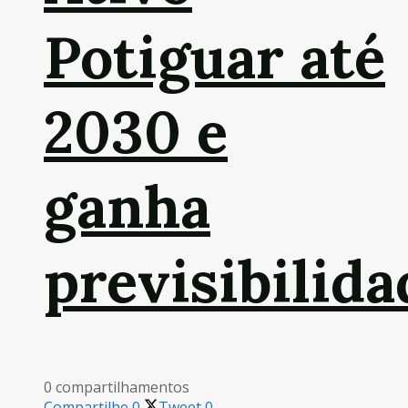
Potiguar até
2030 e
ganha
previsibilida
0 compartilhamentos
Compartilhe
0
Tweet
0