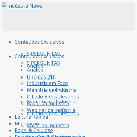
Conteúdos Exclusivos
5 PERGUNTAS
Conteúdos Exclusivos
5 PERGUNTAS
Análise
Análise
Giro das 21h
Giro das 21h
Indústria em Foco
Indústria em Foco
Memória da Indústria
O Lado B dos Destinos
Memória da Indústria
Radar da Indústria
Webinar da Indústria
O Lado B dos Destinos
Leitura Rápida
Mineração
Radar da Indústria
Papel & Celulose