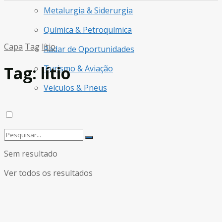
Metalurgia & Siderurgia
Química & Petroquímica
Capa
Tag
lítio
Radar de Oportunidades
Tag:
lítio
Turismo & Aviação
Veículos & Pneus
Sem resultado
Ver todos os resultados