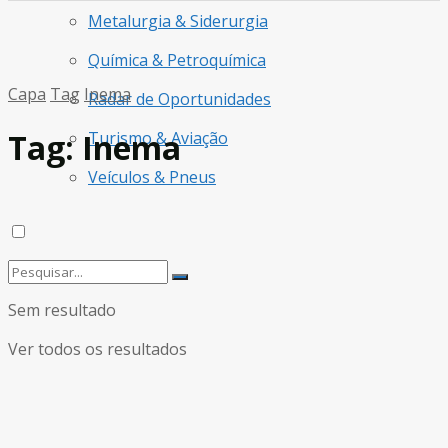
Metalurgia & Siderurgia
Química & Petroquímica
Capa
Tag
Inema
Radar de Oportunidades
Tag:
Inema
Turismo & Aviação
Veículos & Pneus
Sem resultado
Ver todos os resultados