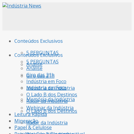
Conteúdos Exclusivos
5 PERGUNTAS
Conteúdos Exclusivos
5 PERGUNTAS
Análise
Análise
Giro das 21h
Giro das 21h
Indústria em Foco
Indústria em Foco
Memória da Indústria
O Lado B dos Destinos
Memória da Indústria
Radar da Indústria
Webinar da Indústria
O Lado B dos Destinos
Leitura Rápida
Mineração
Radar da Indústria
Papel & Celulose