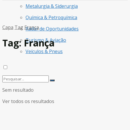
Metalurgia & Siderurgia
Química & Petroquímica
Capa
Tag
França
Radar de Oportunidades
Tag:
França
Turismo & Aviação
Veículos & Pneus
Sem resultado
Ver todos os resultados