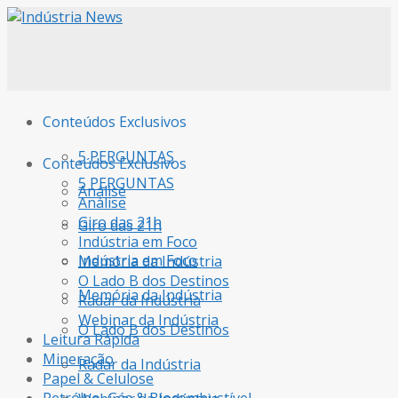
Conteúdos Exclusivos
5 PERGUNTAS
Conteúdos Exclusivos
5 PERGUNTAS
Análise
Análise
Giro das 21h
Giro das 21h
Indústria em Foco
Indústria em Foco
Memória da Indústria
O Lado B dos Destinos
Memória da Indústria
Radar da Indústria
Webinar da Indústria
O Lado B dos Destinos
Leitura Rápida
Mineração
Radar da Indústria
Papel & Celulose