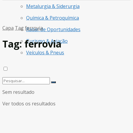
Metalurgia & Siderurgia
Química & Petroquímica
Capa
Tag
ferrovia
Radar de Oportunidades
Tag:
ferrovia
Turismo & Aviação
Veículos & Pneus
Sem resultado
Ver todos os resultados