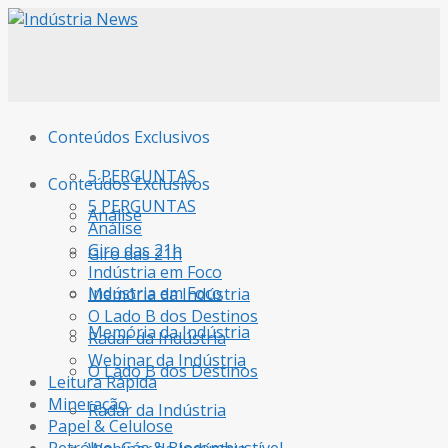
Conteúdos Exclusivos
5 PERGUNTAS
Conteúdos Exclusivos
5 PERGUNTAS
Análise
Análise
Giro das 21h
Giro das 21h
Indústria em Foco
Indústria em Foco
Memória da Indústria
O Lado B dos Destinos
Memória da Indústria
Radar da Indústria
Webinar da Indústria
O Lado B dos Destinos
Leitura Rápida
Mineração
Radar da Indústria
Papel & Celulose