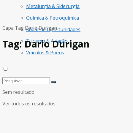
Metalurgia & Siderurgia
Química & Petroquímica
Capa
Tag
Dario Durigan
Radar de Oportunidades
Tag:
Dario Durigan
Turismo & Aviação
Veículos & Pneus
Sem resultado
Ver todos os resultados