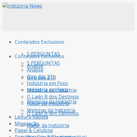
Conteúdos Exclusivos
5 PERGUNTAS
Conteúdos Exclusivos
5 PERGUNTAS
Análise
Análise
Giro das 21h
Giro das 21h
Indústria em Foco
Indústria em Foco
Memória da Indústria
O Lado B dos Destinos
Memória da Indústria
Radar da Indústria
Webinar da Indústria
O Lado B dos Destinos
Leitura Rápida
Mineração
Radar da Indústria
Papel & Celulose