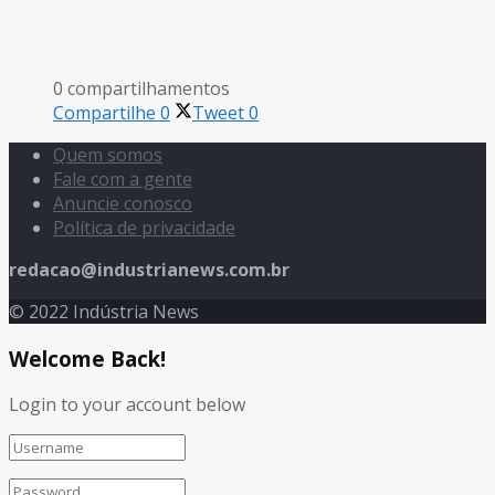
0 compartilhamentos
Compartilhe
0
Tweet
0
Quem somos
Fale com a gente
Anuncie conosco
Política de privacidade
redacao@industrianews.com.br
© 2022 Indústria News
Welcome Back!
Login to your account below