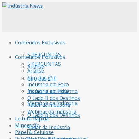
Conteúdos Exclusivos
5 PERGUNTAS
Conteúdos Exclusivos
5 PERGUNTAS
Análise
Análise
Giro das 21h
Giro das 21h
Indústria em Foco
Indústria em Foco
Memória da Indústria
O Lado B dos Destinos
Memória da Indústria
Radar da Indústria
Webinar da Indústria
O Lado B dos Destinos
Leitura Rápida
Mineração
Radar da Indústria
Papel & Celulose