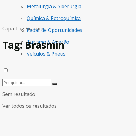
Metalurgia & Siderurgia
Química & Petroquímica
Capa
Tag
Brasmin
Radar de Oportunidades
Tag:
Brasmin
Turismo & Aviação
Veículos & Pneus
Sem resultado
Ver todos os resultados