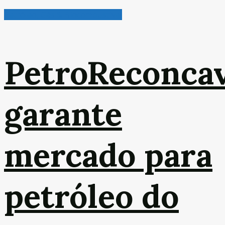
Petróleo, Gás & Biocombustível
PetroReconca
garante
mercado para
petróleo do