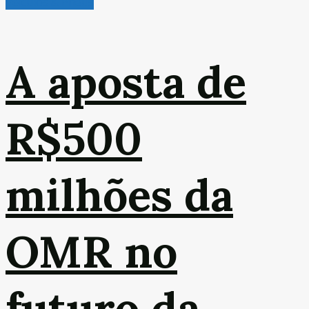
Veículos & Pneus
A aposta de
R$500
milhões da
OMR no
futuro da