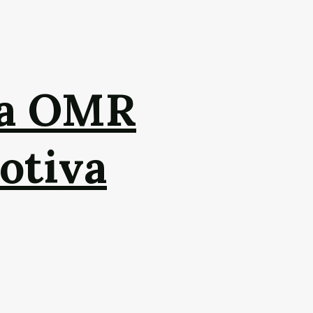
da OMR
otiva