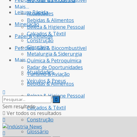
Petróleo, Gás & Biocombustível
Webinar da Indústria
Mais…
Leitura Rápida
Atualidades
Bebidas & Alimentos
Mineração
Beleza & Higiene Pessoal
Calçados & Têxtil
Papel & Celulose
Construção
Glossário
Petróleo, Gás & Biocombustível
Metalurgia & Siderurgia
Mais…
Química & Petroquímica
Radar de Oportunidades
Atualidades
Turismo & Aviação
Veículos & Pneus
Bebidas & Alimentos
Beleza & Higiene Pessoal
Sem resultado
Calçados & Têxtil
Ver todos os resultados
Construção
Glossário