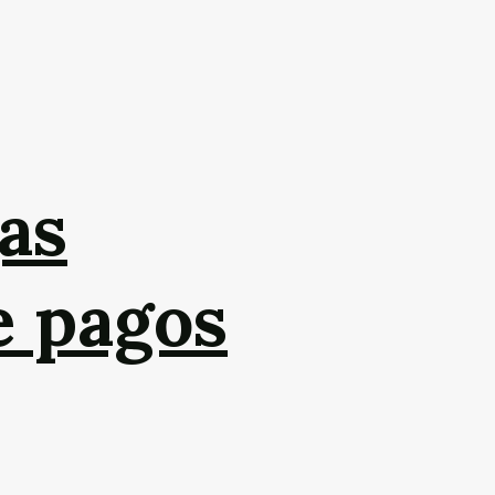
as
e pagos