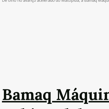
De olho no avanço acelerado do Matopiba, a Bamaq Máquina
Bamaq Máquin