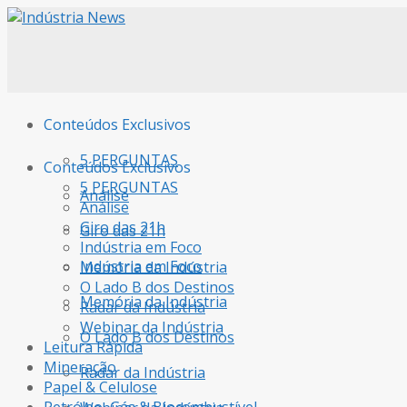
Conteúdos Exclusivos
5 PERGUNTAS
Conteúdos Exclusivos
5 PERGUNTAS
Análise
Análise
Giro das 21h
Giro das 21h
Indústria em Foco
Indústria em Foco
Memória da Indústria
O Lado B dos Destinos
Memória da Indústria
Radar da Indústria
Webinar da Indústria
O Lado B dos Destinos
Leitura Rápida
Mineração
Radar da Indústria
Papel & Celulose