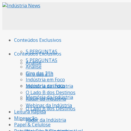
Conteúdos Exclusivos
5 PERGUNTAS
Conteúdos Exclusivos
5 PERGUNTAS
Análise
Análise
Giro das 21h
Giro das 21h
Indústria em Foco
Indústria em Foco
Memória da Indústria
O Lado B dos Destinos
Memória da Indústria
Radar da Indústria
Webinar da Indústria
O Lado B dos Destinos
Leitura Rápida
Mineração
Radar da Indústria
Papel & Celulose