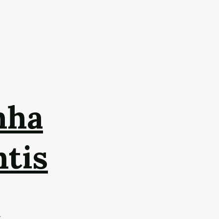
nha
ntis
.