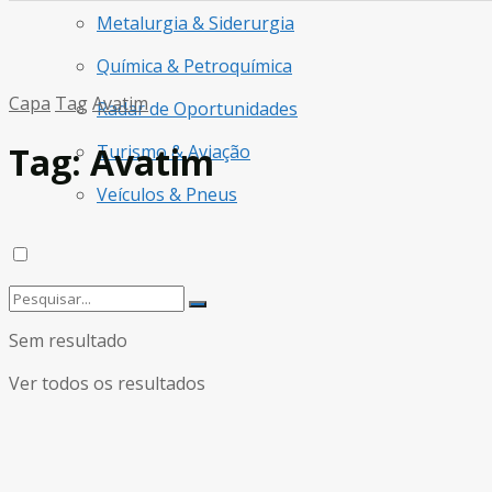
Metalurgia & Siderurgia
Química & Petroquímica
Capa
Tag
Avatim
Radar de Oportunidades
Tag:
Avatim
Turismo & Aviação
Veículos & Pneus
Sem resultado
Ver todos os resultados