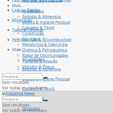
Petróleo, Gás & Biocombustível
Webinar da Indústria
Mais…
Leitura Rápida
Atualidades
Bebidas & Alimentos
Mineração
Beleza & Higiene Pessoal
Calçados & Têxtil
Papel & Celulose
Construção
Glossário
Petróleo, Gás & Biocombustível
Metalurgia & Siderurgia
Mais…
Química & Petroquímica
Radar de Oportunidades
Atualidades
Turismo & Aviação
Veículos & Pneus
Bebidas & Alimentos
Beleza & Higiene Pessoal
Sem resultado
Ver todos os resultados
Calçados & Têxtil
Construção
Sem resultado
Glossário
Ver todos os resultados