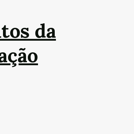
tos da
vação