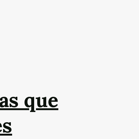
as que
es