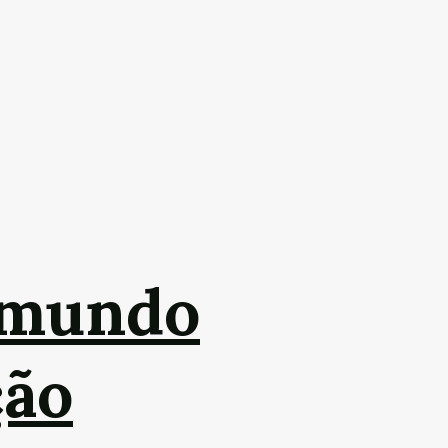
o mundo
ção