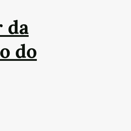
r da
o do