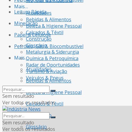
Petróleo, Gás & Biocombustível
Webinar da Indústria
Mais…
Leitura Rápida
Atualidades
Bebidas & Alimentos
Mineração
Beleza & Higiene Pessoal
Calçados & Têxtil
Papel & Celulose
Construção
Glossário
Petróleo, Gás & Biocombustível
Metalurgia & Siderurgia
Mais…
Química & Petroquímica
Radar de Oportunidades
Atualidades
Turismo & Aviação
Veículos & Pneus
Bebidas & Alimentos
Beleza & Higiene Pessoal
Sem resultado
Ver todos os resultados
Calçados & Têxtil
Construção
Sem resultado
Glossário
Ver todos os resultados