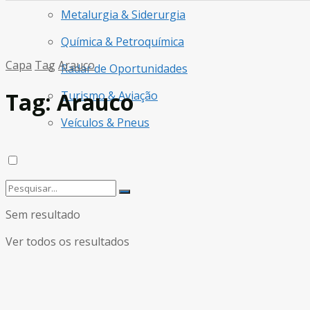
Metalurgia & Siderurgia
Química & Petroquímica
Capa
Tag
Arauco
Radar de Oportunidades
Tag:
Arauco
Turismo & Aviação
Veículos & Pneus
Sem resultado
Ver todos os resultados