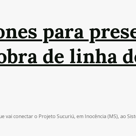
ones para pres
obra de linha d
 vai conectar o Projeto Sucuriú, em Inocência (MS), ao Siste