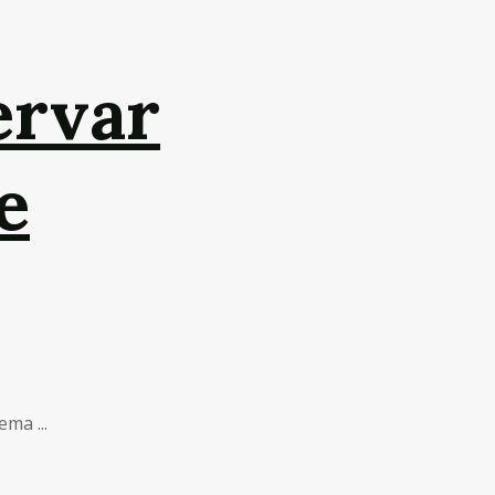
ervar
e
ma ...