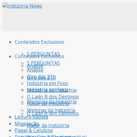
Conteúdos Exclusivos
5 PERGUNTAS
Conteúdos Exclusivos
5 PERGUNTAS
Análise
Análise
Giro das 21h
Giro das 21h
Indústria em Foco
Indústria em Foco
Memória da Indústria
O Lado B dos Destinos
Memória da Indústria
Radar da Indústria
Webinar da Indústria
O Lado B dos Destinos
Leitura Rápida
Mineração
Radar da Indústria
Papel & Celulose