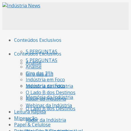
Conteúdos Exclusivos
5 PERGUNTAS
Conteúdos Exclusivos
5 PERGUNTAS
Análise
Análise
Giro das 21h
Giro das 21h
Indústria em Foco
Indústria em Foco
Memória da Indústria
O Lado B dos Destinos
Memória da Indústria
Radar da Indústria
Webinar da Indústria
O Lado B dos Destinos
Leitura Rápida
Mineração
Radar da Indústria
Papel & Celulose