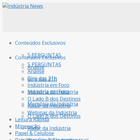
Conteúdos Exclusivos
5 PERGUNTAS
Conteúdos Exclusivos
5 PERGUNTAS
Análise
Análise
Giro das 21h
Giro das 21h
Indústria em Foco
Indústria em Foco
Memória da Indústria
O Lado B dos Destinos
Memória da Indústria
Radar da Indústria
Webinar da Indústria
O Lado B dos Destinos
Leitura Rápida
Mineração
Radar da Indústria
Papel & Celulose