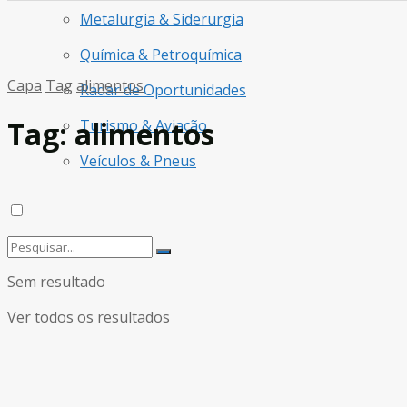
Metalurgia & Siderurgia
Química & Petroquímica
Capa
Tag
alimentos
Radar de Oportunidades
Tag:
alimentos
Turismo & Aviação
Veículos & Pneus
Sem resultado
Ver todos os resultados