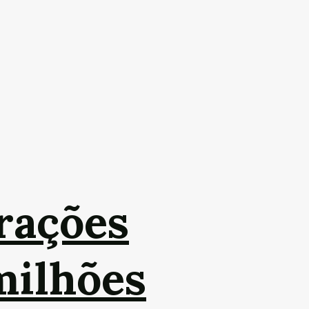
rações
milhões