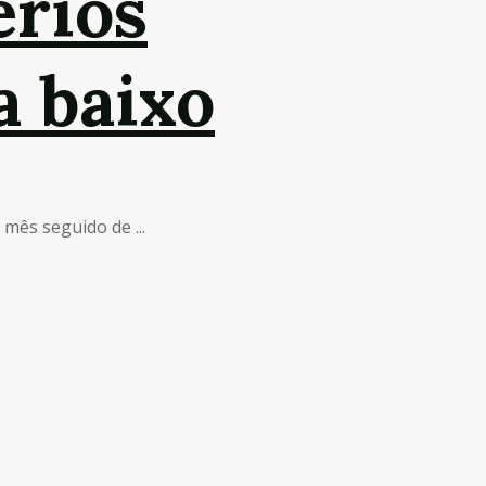
érios
a baixo
mês seguido de ...