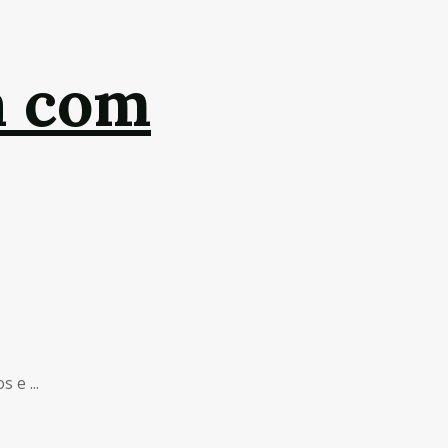
a com
 e ...