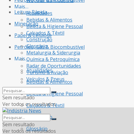
Petróleo, Gás & Biocombustível
Webinar da Indústria
Mais…
Leitura Rápida
Atualidades
Bebidas & Alimentos
Mineração
Beleza & Higiene Pessoal
Calçados & Têxtil
Papel & Celulose
Construção
Glossário
Petróleo, Gás & Biocombustível
Metalurgia & Siderurgia
Mais…
Química & Petroquímica
Radar de Oportunidades
Atualidades
Turismo & Aviação
Veículos & Pneus
Bebidas & Alimentos
Beleza & Higiene Pessoal
Sem resultado
Ver todos os resultados
Calçados & Têxtil
Construção
Sem resultado
Glossário
Ver todos os resultados