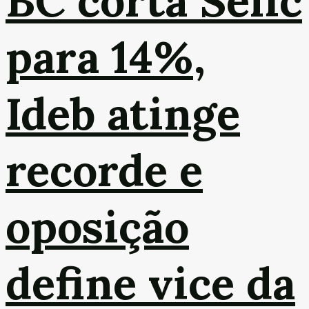
BC corta Selic
para 14%,
Ideb atinge
recorde e
oposição
define vice da