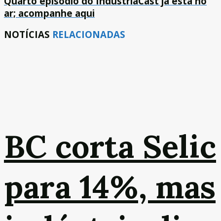
Quarto episódio do IndústriaCast já está no
ar; acompanhe aqui
NOTÍCIAS
RELACIONADAS
BC corta Selic
para 14%, mas