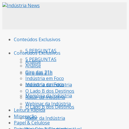
Conteúdos Exclusivos
5 PERGUNTAS
Conteúdos Exclusivos
5 PERGUNTAS
Análise
Análise
Giro das 21h
Giro das 21h
Indústria em Foco
Indústria em Foco
Memória da Indústria
O Lado B dos Destinos
Memória da Indústria
Radar da Indústria
Webinar da Indústria
O Lado B dos Destinos
Leitura Rápida
Mineração
Radar da Indústria
Papel & Celulose