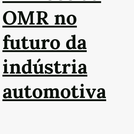
OMR no
futuro da
indústria
automotiva