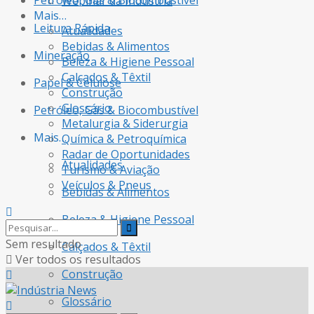
Petróleo, Gás & Biocombustível
Webinar da Indústria
Mais…
Leitura Rápida
Atualidades
Bebidas & Alimentos
Mineração
Beleza & Higiene Pessoal
Calçados & Têxtil
Papel & Celulose
Construção
Glossário
Petróleo, Gás & Biocombustível
Metalurgia & Siderurgia
Mais…
Química & Petroquímica
Radar de Oportunidades
Atualidades
Turismo & Aviação
Veículos & Pneus
Bebidas & Alimentos
Beleza & Higiene Pessoal
Sem resultado
Calçados & Têxtil
Ver todos os resultados
Construção
Glossário