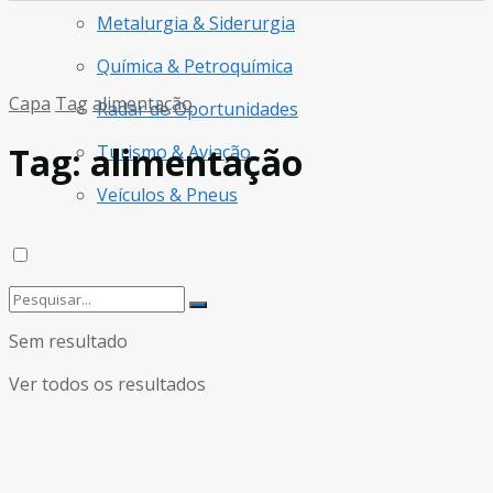
Metalurgia & Siderurgia
Química & Petroquímica
Capa
Tag
alimentação
Radar de Oportunidades
Tag:
alimentação
Turismo & Aviação
Veículos & Pneus
Sem resultado
Ver todos os resultados