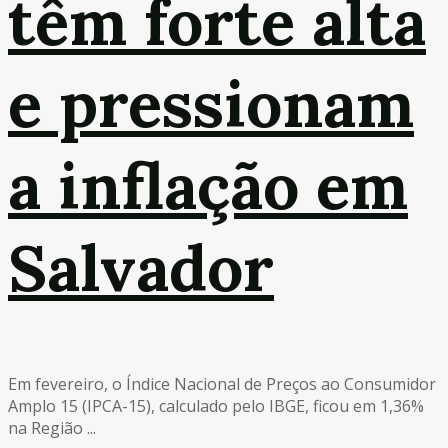
têm forte alta
e pressionam
a inflação em
Salvador
Em fevereiro, o Índice Nacional de Preços ao Consumidor
Amplo 15 (IPCA-15), calculado pelo IBGE, ficou em 1,36%
na Região ...