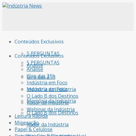
Conteúdos Exclusivos
5 PERGUNTAS
Conteúdos Exclusivos
5 PERGUNTAS
Análise
Análise
Giro das 21h
Giro das 21h
Indústria em Foco
Indústria em Foco
Memória da Indústria
O Lado B dos Destinos
Memória da Indústria
Radar da Indústria
Webinar da Indústria
O Lado B dos Destinos
Leitura Rápida
Mineração
Radar da Indústria
Papel & Celulose