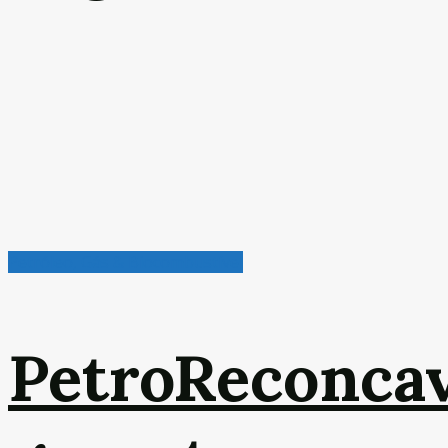
Petróleo, Gás & Biocombustível
PetroReconca