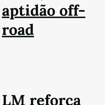
aptidão off-
road
LM reforça