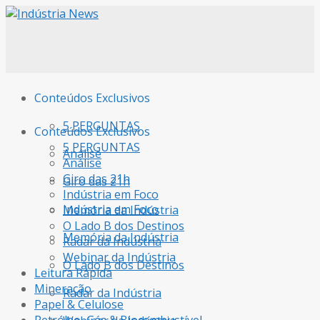
Conteúdos Exclusivos
5 PERGUNTAS
Conteúdos Exclusivos
5 PERGUNTAS
Análise
Análise
Giro das 21h
Giro das 21h
Indústria em Foco
Indústria em Foco
Memória da Indústria
O Lado B dos Destinos
Memória da Indústria
Radar da Indústria
Webinar da Indústria
O Lado B dos Destinos
Leitura Rápida
Mineração
Radar da Indústria
Papel & Celulose