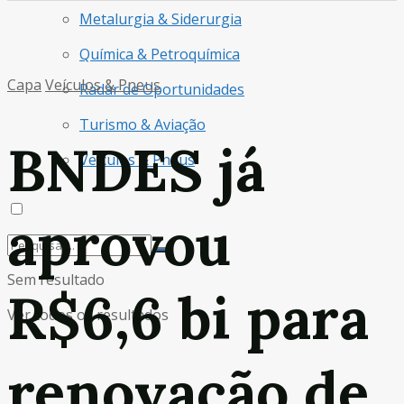
Metalurgia & Siderurgia
Química & Petroquímica
Capa
Veículos & Pneus
Radar de Oportunidades
Turismo & Aviação
BNDES já
Veículos & Pneus
aprovou
Sem resultado
R$6,6 bi para
Ver todos os resultados
renovação de