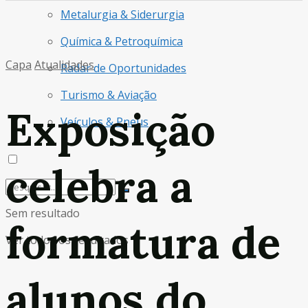
Metalurgia & Siderurgia
Química & Petroquímica
Capa
Atualidades
Radar de Oportunidades
Turismo & Aviação
Exposição
Veículos & Pneus
celebra a
Sem resultado
formatura de
Ver todos os resultados
alunos do