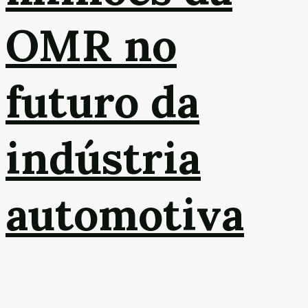
OMR no
futuro da
indústria
automotiva