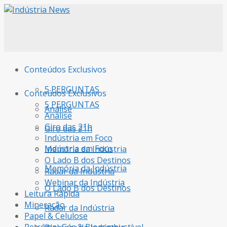
Conteúdos Exclusivos
5 PERGUNTAS
Conteúdos Exclusivos
5 PERGUNTAS
Análise
Análise
Giro das 21h
Giro das 21h
Indústria em Foco
Indústria em Foco
Memória da Indústria
O Lado B dos Destinos
Memória da Indústria
Radar da Indústria
Webinar da Indústria
O Lado B dos Destinos
Leitura Rápida
Mineração
Radar da Indústria
Papel & Celulose