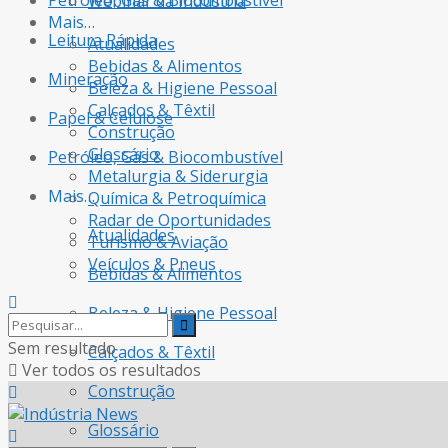
Petróleo, Gás & Biocombustível
Webinar da Indústria
Mais…
Leitura Rápida
Atualidades
Bebidas & Alimentos
Mineração
Beleza & Higiene Pessoal
Calçados & Têxtil
Papel & Celulose
Construção
Glossário
Petróleo, Gás & Biocombustível
Metalurgia & Siderurgia
Mais…
Química & Petroquímica
Radar de Oportunidades
Atualidades
Turismo & Aviação
Veículos & Pneus
Bebidas & Alimentos
Beleza & Higiene Pessoal
Sem resultado
Calçados & Têxtil
Ver todos os resultados
Construção
Glossário