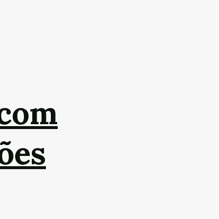
 com
hões