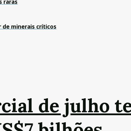
s raras
 de minerais críticos
cial de julho t
US$7 bilhões