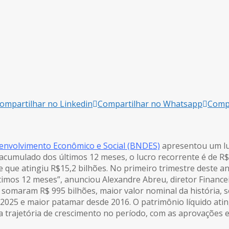
ompartilhar no Linkedin
Compartilhar no Whatsapp
Compa
envolvimento Econômico e Social (BNDES)
apresentou um lu
cumulado dos últimos 12 meses, o lucro recorrente é de R$1
 que atingiu R$15,2 bilhões. No primeiro trimestre deste an
timos 12 meses”, anunciou Alexandre Abreu, diretor Finance
e, somaram R$ 995 bilhões, maior valor nominal da história,
a 2025 e maior patamar desde 2016. O patrimônio líquido ati
 trajetória de crescimento no período, com as aprovações