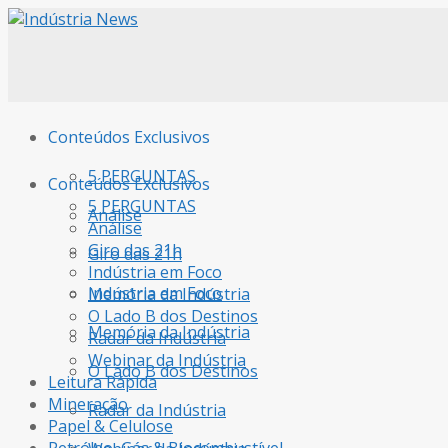
Conteúdos Exclusivos
5 PERGUNTAS
Conteúdos Exclusivos
5 PERGUNTAS
Análise
Análise
Giro das 21h
Giro das 21h
Indústria em Foco
Indústria em Foco
Memória da Indústria
O Lado B dos Destinos
Memória da Indústria
Radar da Indústria
Webinar da Indústria
O Lado B dos Destinos
Leitura Rápida
Mineração
Radar da Indústria
Papel & Celulose