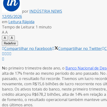
por
INDÚSTRIA NEWS
12/05/2026
em
Leitura Rápida
Tempo de Leitura: 1 minuto
A
A
A
A
Redefinir
Compartilhar no Facebook
Compartilhar no Twitter
C
N
o primeiro trimestre deste ano, o
Banco Nacional de Des
alta de 17% frente ao mesmo período do ano passado. No a
passado, o resultado foi recorde. Tivemos um lucro recorde
novamente, com R$15,6 bilhões de lucro recorrente nos úl
banco. Os ativos totais do banco, neste primeiro trimestr
crédito alcançou R$678,2 bilhões, alta de 14% em relação 
de fomento, o resultado operacional também manteve uma
dos últimos anos.