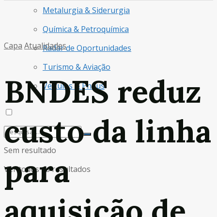
Metalurgia & Siderurgia
Química & Petroquímica
Capa
Atualidades
Radar de Oportunidades
Turismo & Aviação
BNDES reduz
Veículos & Pneus
custo da linha
Sem resultado
para
Ver todos os resultados
aquisição de