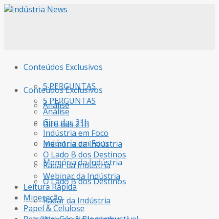
Conteúdos Exclusivos
5 PERGUNTAS
Conteúdos Exclusivos
5 PERGUNTAS
Análise
Análise
Giro das 21h
Giro das 21h
Indústria em Foco
Indústria em Foco
Memória da Indústria
O Lado B dos Destinos
Memória da Indústria
Radar da Indústria
Webinar da Indústria
O Lado B dos Destinos
Leitura Rápida
Mineração
Radar da Indústria
Papel & Celulose