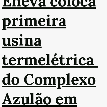
Eneva coloca
primeira
usina
termelétrica
do Complexo
Azulão em