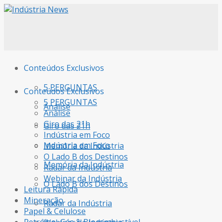
Conteúdos Exclusivos
5 PERGUNTAS
Conteúdos Exclusivos
5 PERGUNTAS
Análise
Análise
Giro das 21h
Giro das 21h
Indústria em Foco
Indústria em Foco
Memória da Indústria
O Lado B dos Destinos
Memória da Indústria
Radar da Indústria
Webinar da Indústria
O Lado B dos Destinos
Leitura Rápida
Mineração
Radar da Indústria
Papel & Celulose