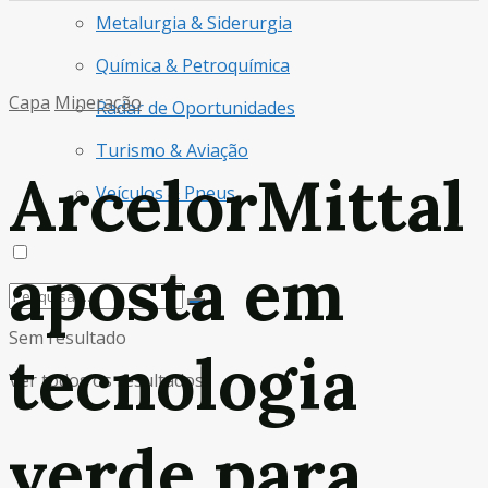
Metalurgia & Siderurgia
Química & Petroquímica
Capa
Mineração
Radar de Oportunidades
Turismo & Aviação
ArcelorMittal
Veículos & Pneus
aposta em
Sem resultado
tecnologia
Ver todos os resultados
verde para