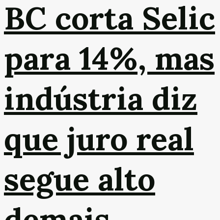
BC corta Selic
para 14%, mas
indústria diz
que juro real
segue alto
demais