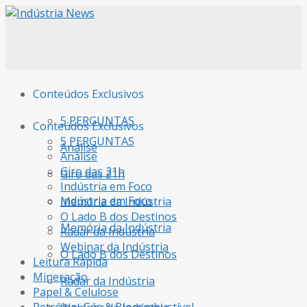
Conteúdos Exclusivos
5 PERGUNTAS
Conteúdos Exclusivos
5 PERGUNTAS
Análise
Análise
Giro das 21h
Giro das 21h
Indústria em Foco
Indústria em Foco
Memória da Indústria
O Lado B dos Destinos
Memória da Indústria
Radar da Indústria
Webinar da Indústria
O Lado B dos Destinos
Leitura Rápida
Mineração
Radar da Indústria
Papel & Celulose