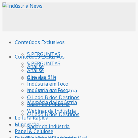
Conteúdos Exclusivos
5 PERGUNTAS
Conteúdos Exclusivos
5 PERGUNTAS
Análise
Análise
Giro das 21h
Giro das 21h
Indústria em Foco
Indústria em Foco
Memória da Indústria
O Lado B dos Destinos
Memória da Indústria
Radar da Indústria
Webinar da Indústria
O Lado B dos Destinos
Leitura Rápida
Mineração
Radar da Indústria
Papel & Celulose