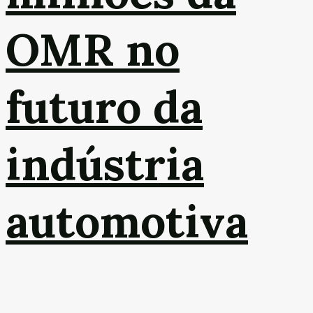
OMR no
futuro da
indústria
automotiva