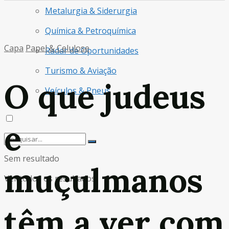
Metalurgia & Siderurgia
Química & Petroquímica
Capa
Papel & Celulose
Radar de Oportunidades
Turismo & Aviação
O que judeus
Veículos & Pneus
e
Sem resultado
muçulmanos
Ver todos os resultados
têm a ver com