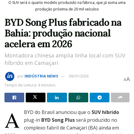
O SUV será o quarto modelo produzido na fábrica, que já soma uma
produção próxima de 20 mil veículos
BYD Song Plus fabricado na
Bahia: produção nacional
acelera em 2026
Montadora chinesa amplia linha local com SUV
híbrido em Camaçari
por
INDÚSTRIA NEWS
09/01/2026
A
A
Tempo de Leitura: 4 minutos
A
BYD do Brasil anunciou que o
SUV híbrido
plug-in
BYD Song Plus
será produzido no
complexo fabril de Camaçari (BA) ainda em