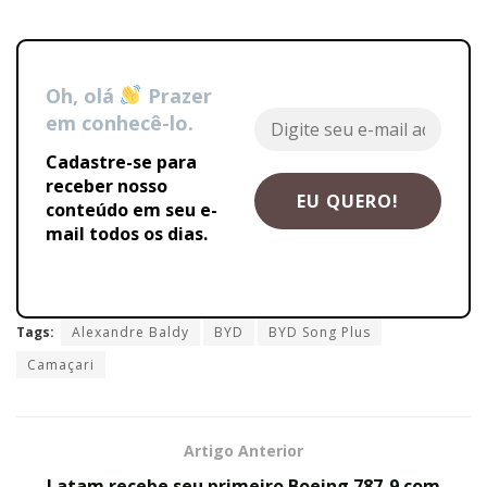
Oh, olá
Prazer
em conhecê-lo.
Cadastre-se para
receber nosso
conteúdo em seu e-
mail todos os dias.
Tags:
Alexandre Baldy
BYD
BYD Song Plus
Camaçari
Artigo Anterior
Latam recebe seu primeiro Boeing 787-9 com