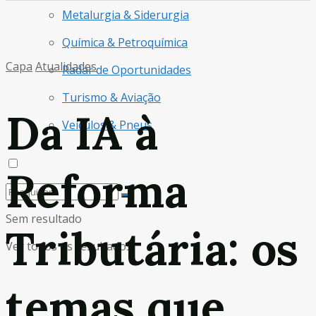
Metalurgia & Siderurgia
Química & Petroquímica
Capa
Atualidades
Radar de Oportunidades
Turismo & Aviação
Da IA à
Veículos & Pneus
Reforma
Sem resultado
Tributária: os
Ver todos os resultados
temas que