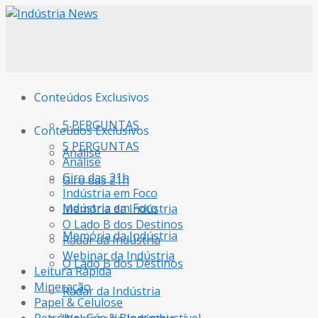
Conteúdos Exclusivos
5 PERGUNTAS
Conteúdos Exclusivos
5 PERGUNTAS
Análise
Análise
Giro das 21h
Giro das 21h
Indústria em Foco
Indústria em Foco
Memória da Indústria
O Lado B dos Destinos
Memória da Indústria
Radar da Indústria
Webinar da Indústria
O Lado B dos Destinos
Leitura Rápida
Mineração
Radar da Indústria
Papel & Celulose