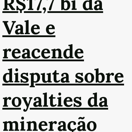
R$17,7 bi da
Vale e
reacende
disputa sobre
royalties da
mineração