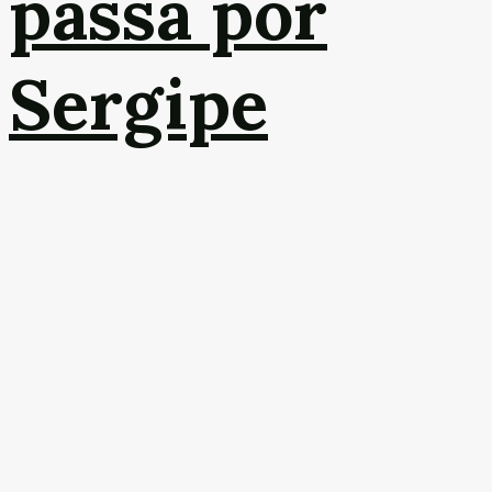
passa por
Sergipe