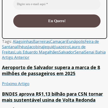
Tags:
Alagoinhas
Barreiras
Camaçari
Eunápolis
Feira de
Santana
Ilhéus
Jacobina
Jequié
Juazeiro
Lauro de
Freitas
Luís Eduardo Magalhães
Salvador
Senai
Senai Bahia
Artigo Anterior
Aeroporto de Salvador supera a marca de 8
milhões de passageiros em 2025
Próximo Artigo
BNDES aprova R$1,13 bilhão para CSN tornar
mais sustentável usina de Volta Redonda