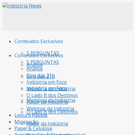
Conteúdos Exclusivos
5 PERGUNTAS
Conteúdos Exclusivos
5 PERGUNTAS
Análise
Análise
Giro das 21h
Giro das 21h
Indústria em Foco
Indústria em Foco
Memória da Indústria
O Lado B dos Destinos
Memória da Indústria
Radar da Indústria
Webinar da Indústria
O Lado B dos Destinos
Leitura Rápida
Mineração
Radar da Indústria
Papel & Celulose