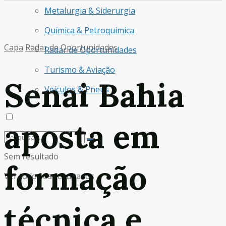
Metalurgia & Siderurgia
Química & Petroquímica
Capa
Radar de Oportunidades
Radar de Oportunidades
Turismo & Aviação
Senai Bahia
Veículos & Pneus
aposta em
Sem resultado
formação
Ver todos os resultados
técnica e