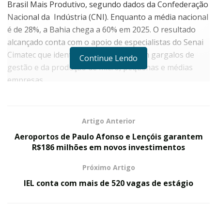
Brasil Mais Produtivo, segundo dados da Confederação
Nacional da Indústria (CNI). Enquanto a média nacional
é de 28%, a Bahia chega a 60% em 2025. O resultado
alcançado conta com o apoio de especialistas do Senai
Cimatec que identificam e diagnosticam gargalos de
Continue Lendo
gestão e da produção de micro, pequenas e médias
empresas.
A iniciativa dispõe de consultoria 100% subsidiada para
micro e pequenas empresas e 70% para médias
Artigo Anterior
empresas, sem nenhum custo. Até o momento, na
Aeroportos de Paulo Afonso e Lençóis garantem
Bahia, já participaram do programa mais de 500
R$186 milhões em novos investimentos
empresas em 31 municípios. O programa aplica
metodologias enxutas e soluções digitais acessíveis
Próximo Artigo
para otimizar processos, reduzir desperdícios e elevar a
IEL conta com mais de 520 vagas de estágio
eficiência operacional. No atendimento de manufatura,
por exemplo, os ganhos de produtividade chegam, no
mínimo, a 20%.