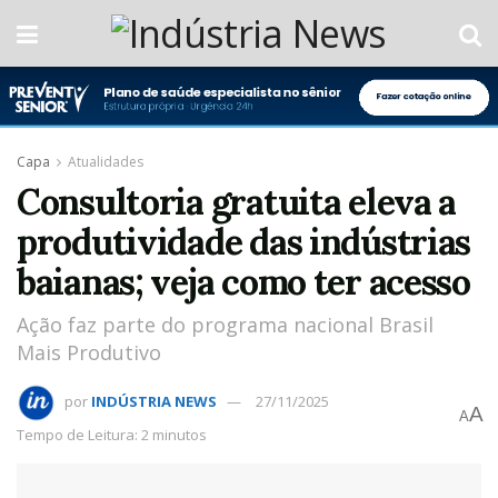
Capa
Atualidades
Consultoria gratuita eleva a
produtividade das indústrias
baianas; veja como ter acesso
Ação faz parte do programa nacional Brasil
Mais Produtivo
por
INDÚSTRIA NEWS
27/11/2025
A
A
Tempo de Leitura: 2 minutos