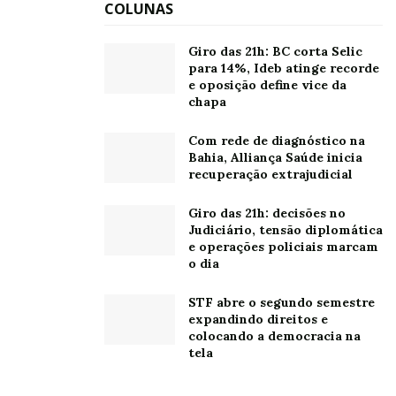
COLUNAS
Oh, olá
Prazer
em conhecê-lo.
Giro das 21h: BC corta Selic
para 14%, Ideb atinge recorde
Cadastre-se para
e oposição define vice da
receber nosso
chapa
conteúdo em seu e-
mail todos os dias.
Com rede de diagnóstico na
Bahia, Alliança Saúde inicia
recuperação extrajudicial
Giro das 21h: decisões no
Tags:
Bahia
BNDES
Finep
Sebrae
Senai
Judiciário, tensão diplomática
e operações policiais marcam
Senai Cimatec
o dia
STF abre o segundo semestre
expandindo direitos e
colocando a democracia na
tela