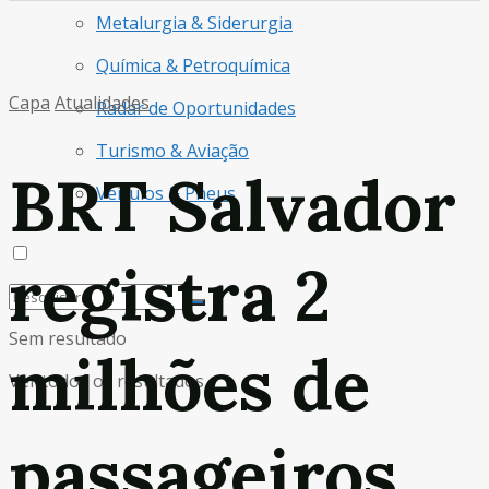
Metalurgia & Siderurgia
Química & Petroquímica
Capa
Atualidades
Radar de Oportunidades
Turismo & Aviação
BRT Salvador
Veículos & Pneus
registra 2
Sem resultado
milhões de
Ver todos os resultados
passageiros