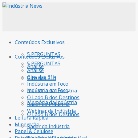
Conteúdos Exclusivos
5 PERGUNTAS
Conteúdos Exclusivos
5 PERGUNTAS
Análise
Análise
Giro das 21h
Giro das 21h
Indústria em Foco
Indústria em Foco
Memória da Indústria
O Lado B dos Destinos
Memória da Indústria
Radar da Indústria
Webinar da Indústria
O Lado B dos Destinos
Leitura Rápida
Mineração
Radar da Indústria
Papel & Celulose