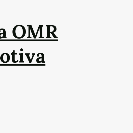
da OMR
otiva