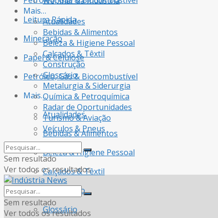
Petróleo, Gás & Biocombustível
Webinar da Indústria
Mais…
Leitura Rápida
Atualidades
Bebidas & Alimentos
Mineração
Beleza & Higiene Pessoal
Calçados & Têxtil
Papel & Celulose
Construção
Glossário
Petróleo, Gás & Biocombustível
Metalurgia & Siderurgia
Mais…
Química & Petroquímica
Radar de Oportunidades
Atualidades
Turismo & Aviação
Veículos & Pneus
Bebidas & Alimentos
Beleza & Higiene Pessoal
Sem resultado
Ver todos os resultados
Calçados & Têxtil
Construção
Sem resultado
Glossário
Ver todos os resultados