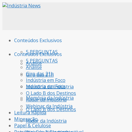
Conteúdos Exclusivos
5 PERGUNTAS
Conteúdos Exclusivos
5 PERGUNTAS
Análise
Análise
Giro das 21h
Giro das 21h
Indústria em Foco
Indústria em Foco
Memória da Indústria
O Lado B dos Destinos
Memória da Indústria
Radar da Indústria
Webinar da Indústria
O Lado B dos Destinos
Leitura Rápida
Mineração
Radar da Indústria
Papel & Celulose