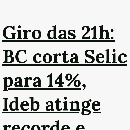
Giro das 21h:
BC corta Selic
para 14%,
Ideb atinge
recorde e