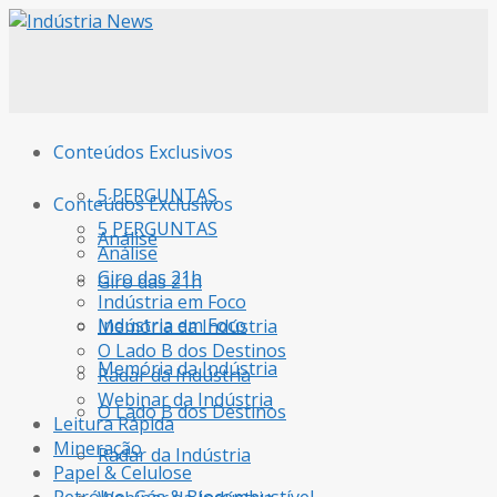
Conteúdos Exclusivos
5 PERGUNTAS
Conteúdos Exclusivos
5 PERGUNTAS
Análise
Análise
Giro das 21h
Giro das 21h
Indústria em Foco
Indústria em Foco
Memória da Indústria
O Lado B dos Destinos
Memória da Indústria
Radar da Indústria
Webinar da Indústria
O Lado B dos Destinos
Leitura Rápida
Mineração
Radar da Indústria
Papel & Celulose