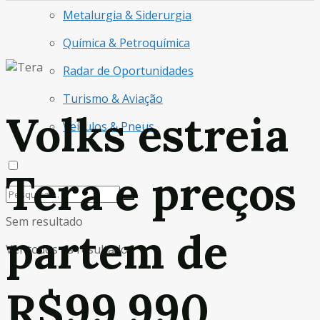
Metalurgia & Siderurgia
Química & Petroquímica
Radar de Oportunidades
Turismo & Aviação
Volks estreia
Veículos & Pneus
Tera e preços
Sem resultado
partem de
Ver todos os resultados
R$99.990