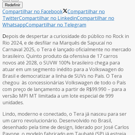
Redefinir
Compartilhar no Facebook
Compartilhar no
Twitter
Compartilhar no Linkedin
Compartilhar no
Whatsapp
Compartilhar no Telegram
D
epois de despertar a curiosidade do público no Rock in
Rio 2024, e de desfilar na Marquês de Sapucaí no
Carnaval 2025, o Tera é lançado oficialmente no mercado
brasileiro. Quinto produto da ofensiva de 17 carros
novos até 2028, o SUVW 100% brasileiro chega para
atuar em um segmento inédito para a Volkswagen do
Brasil e democratizar a linha de SUVs no País. O Tera
chegou às concessionárias Volkswagen de todo o País
com preço de lançamento a partir de R$99.990 – para a
versão MPI MT limitada a um lote especial de 999
unidades.
Lindo, moderno e conectado, o Tera já nasceu para ser
um carro revolucionário. Desenvolvido no Brasil,
desenhado pela time de design, liderado por José Carlos
Pavone, o modelo fabricado em Taubaté (SP) já estreia