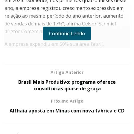
em 2025. “Somente, nos primeiros quatro meses deste
ano, a empresa registrou crescimento expressivo em
relação ao mesmo período do ano anterior, aumento
de vendas de mais de 17%”, afirma Gelson Schmidt,
diretor Comercial da Indumak.
Continue Lendo
A empresa expandiu em 50% sua área fabril,
acompanhado de investimentos em novos maquinários
para fabricação de peças que compõem as tecnologias
Indumak. “E, já está no radar, dobrar de tamanho nos
Artigo Anterior
próximos 4 anos. O setor de alimentos e bebidas é o
Brasil Mais Produtivo: programa oferece
principal mercado para a empresa, seguido de agro,
consultorias quase de graça
construção civil e nutrição animal, tanto no mercado
interno quanto nas exportações”, informa Schmidt.
Próximo Artigo
Além do mercado nacional, a empresa aumentou a
Althaia aposta em Minas com nova fábrica e CD
exportação em 40%, com destaque para as vendas aos
Estados Unidos, México, Colômbia e Equador.