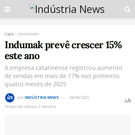
Capa
Atualidades
Indumak prevê crescer 15%
este ano
A empresa catarinense registrou aumento
de vendas em mais de 17% nos primeiros
quatro meses de 2025
por
INDÚSTRIA NEWS
04/06/2025
A
A
Tempo de Leitura: 2 minutos