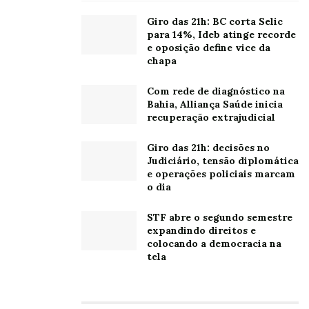
Catarina, distante 6 km da matriz.
Giro das 21h: BC corta Selic
para 14%, Ideb atinge recorde
Leia também:
Transpetro entra no transporte fluvial
e oposição define vice da
chapa
com licitação de barcaças
Com rede de diagnóstico na
Bahia, Alliança Saúde inicia
recuperação extrajudicial
Oh, olá
Prazer
em conhecê-lo.
Giro das 21h: decisões no
Judiciário, tensão diplomática
Cadastre-se para
e operações policiais marcam
receber nosso
o dia
conteúdo em seu e-
mail todos os dias.
STF abre o segundo semestre
expandindo direitos e
colocando a democracia na
tela
Tags:
Colômbia
Estados Unidos
Indumak
México