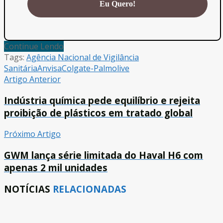
Continue Lendo
Tags:
Agência Nacional de Vigilância
Sanitária
Anvisa
Colgate-Palmolive
Artigo Anterior
Indústria química pede equilíbrio e rejeita
proibição de plásticos em tratado global
Próximo Artigo
GWM lança série limitada do Haval H6 com
apenas 2 mil unidades
NOTÍCIAS
RELACIONADAS