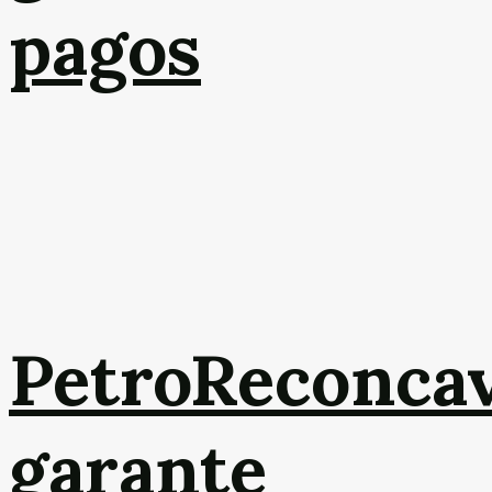
pagos
PetroReconca
garante