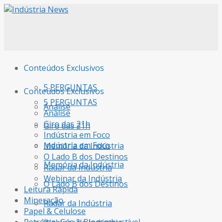
Conteúdos Exclusivos
5 PERGUNTAS
Conteúdos Exclusivos
5 PERGUNTAS
Análise
Análise
Giro das 21h
Giro das 21h
Indústria em Foco
Indústria em Foco
Memória da Indústria
O Lado B dos Destinos
Memória da Indústria
Radar da Indústria
Webinar da Indústria
O Lado B dos Destinos
Leitura Rápida
Mineração
Radar da Indústria
Papel & Celulose