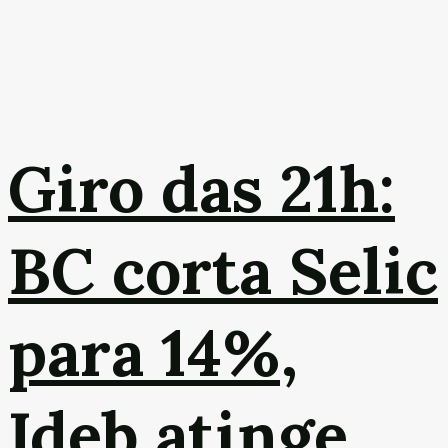
Giro das 21h:
BC corta Selic
para 14%,
Ideb atinge