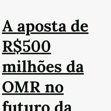
A aposta de
R$500
milhões da
OMR no
futuro da