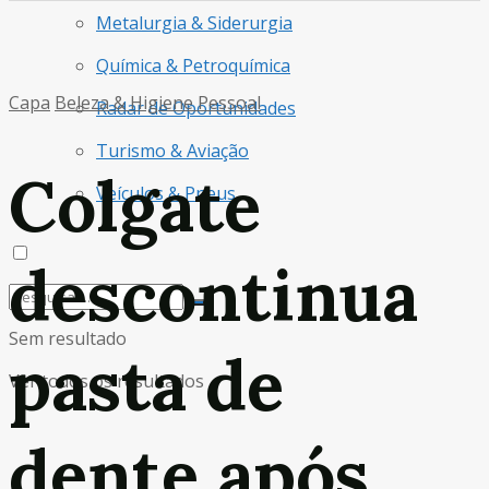
Metalurgia & Siderurgia
Química & Petroquímica
Capa
Beleza & Higiene Pessoal
Radar de Oportunidades
Turismo & Aviação
Colgate
Veículos & Pneus
descontinua
Sem resultado
pasta de
Ver todos os resultados
dente após