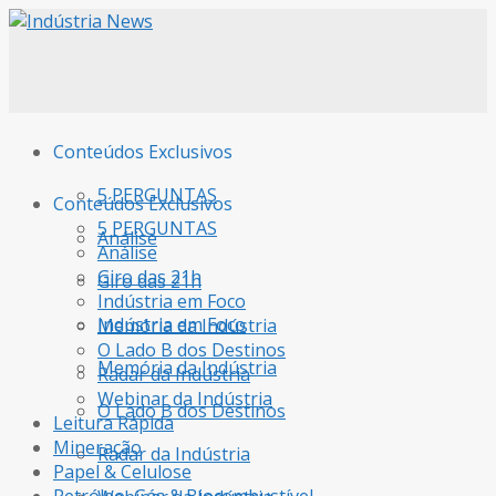
Conteúdos Exclusivos
5 PERGUNTAS
Conteúdos Exclusivos
5 PERGUNTAS
Análise
Análise
Giro das 21h
Giro das 21h
Indústria em Foco
Indústria em Foco
Memória da Indústria
O Lado B dos Destinos
Memória da Indústria
Radar da Indústria
Webinar da Indústria
O Lado B dos Destinos
Leitura Rápida
Mineração
Radar da Indústria
Papel & Celulose